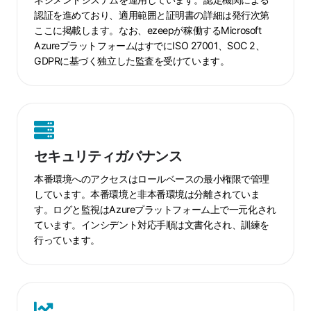
認証を進めており、適用範囲と証明書の詳細は発行次第
ここに掲載します。なお、ezeepが稼働するMicrosoft
AzureプラットフォームはすでにISO 27001、SOC 2、
GDPRに基づく独立した監査を受けています。
セ
キ
セキュリティガバナンス
ュ
リ
本番環境へのアクセスはロールベースの最小権限で管理
テ
しています。本番環境と非本番環境は分離されていま
す。ログと監視はAzureプラットフォーム上で一元化され
ィ
ています。インシデント対応手順は文書化され、訓練を
ガ
行っています。
バ
ナ
ン
ス
文