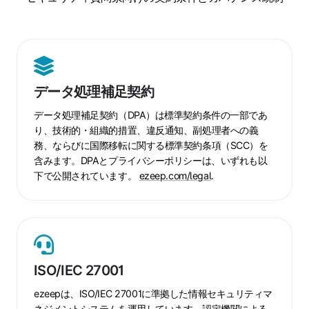
デ
ー
データ処理補足契約
タ
処
データ処理補足契約（DPA）は標準契約条件の一部であ
理
り、技術的・組織的措置、違反通知、副処理者への義
務、ならびに国際移転に関する標準契約条項（SCC）を
補
含みます。DPAとプライバシーポリシーは、いずれも以
足
下で公開されています。
ezeep.com/legal
.
契
約
ISO/IEC
27001
ISO/IEC 27001
ezeepは、ISO/IEC 27001に準拠した情報セキュリティマ
ネジメントシステムを運用しています。認定機関による