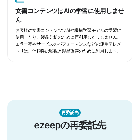
書
文書コンテンツはAIの学習に使用しませ
コ
ん
ン
テ
お客様の文書コンテンツはAIや機械学習モデルの学習に
ン
使用したり、製品分析のために再利用したりしません。
ツ
エラー率やサービスのパフォーマンスなどの運用テレメ
は
トリは、信頼性の監視と製品改善のために利用します。
AI
の
学
習
に
使
用
し
再委託先
ま
ezeepの再委託先
せ
ん