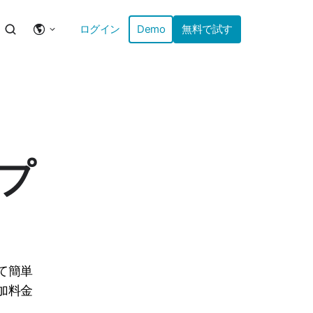
ログイン
Demo
無料で試す
プ
て簡単
加料金