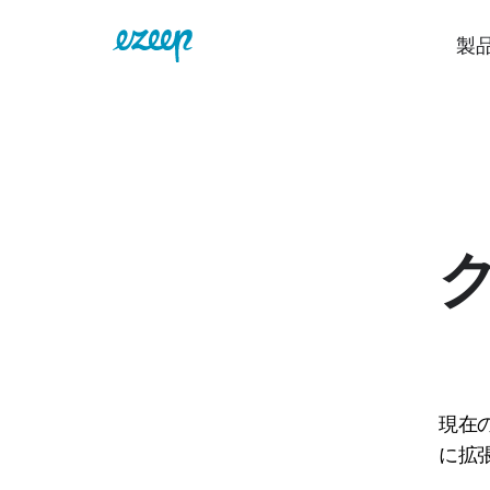
製
現在
に拡