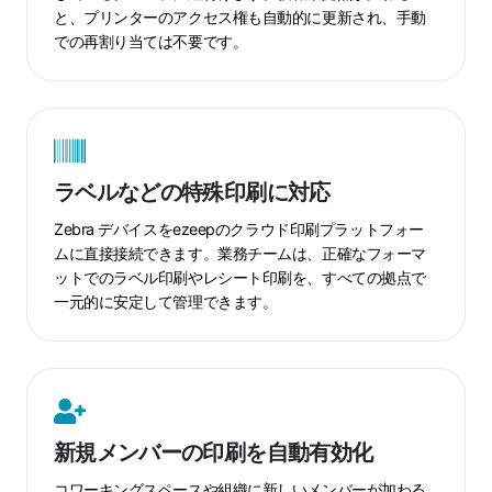
と、プリンターのアクセス権も自動的に更新され、手動
を
での再割り当ては不要です。
同
期
ラ
ベ
ラベルなどの特殊印刷に対応
ル
な
Zebra デバイスをezeepのクラウド印刷プラットフォー
ど
ムに直接接続できます。業務チームは、正確なフォーマ
ットでのラベル印刷やレシート印刷を、すべての拠点で
の
一元的に安定して管理できます。
特
殊
印
刷
新
に
規
対
新規メンバーの印刷を自動有効化
メ
応
ン
コワーキングスペースや組織に新しいメンバーが加わる