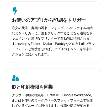
お
使
お使いのアプリから印刷をトリガー
い
の
注文の受注、書類の署名、フォルダーへのファイル格納
ア
などをトリガーに、誰もクリックすることなく適切なド
キュメントが適切なプリンターで自動的に印刷されま
プ
す。ezeepをZapier、Make、Pabblyなどの自動化プラッ
リ
トフォームと連携させれば、アプリのイベントを印刷ア
か
クションに変えられます。
ら
印
刷
を
ID
ト
と
リ
IDと印刷権限を同期
印
ガ
刷
クラウド印刷の権限を、Entra ID、Google Workspace、
ー
権
またはお使いのワークスペースプラットフォームで管理
しているグループに紐付けます。役職や拠点が変わる
限