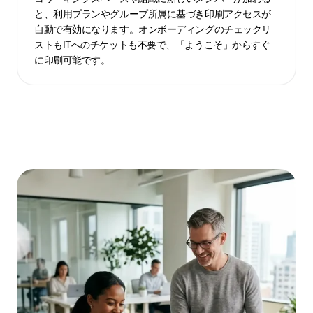
バ
と、利用プランやグループ所属に基づき印刷アクセスが
自動で有効になります。オンボーディングのチェックリ
ー
ストもITへのチケットも不要で、「ようこそ」からすぐ
の
に印刷可能です。
印
刷
を
自
動
有
効
化