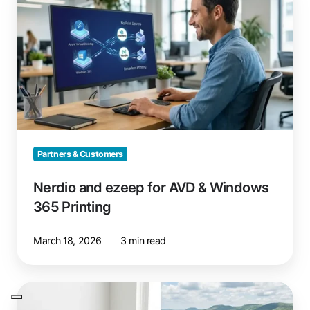
and
ezeep
for
AVD
&
Windows
365
Printing
Partners & Customers
Nerdio and ezeep for AVD & Windows
365 Printing
March 18, 2026
3 min read
Printing
with