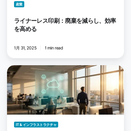
産業
め
る
ライナーレス印刷：廃棄を減らし、効率
を高める
1月 31, 2025
1 min read
ク
ラ
ウ
ド
印
刷
管
理
が
IT & インフラストラクチャ