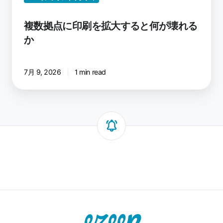
る
と
複数拠点に印刷を拡大すると何が壊れる
何
か
が
壊
れ
7月 9, 2026
1 min read
る
か