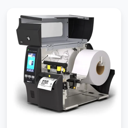
ラ
イ
ナ
ー
レ
ス
印
刷：
廃
棄
を
減
ら
し、
効
率
を
高