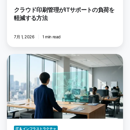
IT
サ
クラウド印刷管理がITサポートの負荷を
ポ
軽減する方法
ー
ト
の
7月 1, 2026
1 min read
負
荷
を
複
軽
数
減
拠
す
点
る
に
方
印
法
刷
を
拡
大
す
IT & インフラストラクチャ