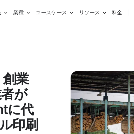
品
業種
ユースケース
リソース
料金
r：創業
業者が
intに代
ル印刷