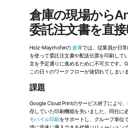
倉庫の現場からAn
委託注文書を直接
Holz-Mayrhoferの
倉庫
では、従業員が日常的
を使って委託注文書や配送伝票を印刷して
文を予定通りに進めるために不可欠です。Googl
この日々のワークフローが途切れてしまい
課題
Google Cloud Printのサービス終了により
存していた印刷機能を失いました。同社に
モバイル印刷
をサポートし、グループ単位
境に迅速に導入できる代替ソリューション