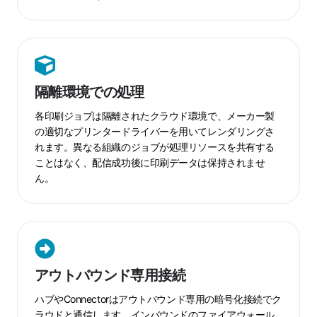
隔
離
隔離環境での処理
環
境
各印刷ジョブは隔離されたクラウド環境で、メーカー製
で
の適切なプリンタードライバーを用いてレンダリングさ
れます。異なる組織のジョブが処理リソースを共有する
の
ことはなく、配信成功後に印刷データは保持されませ
処
ん。
理
ア
ウ
アウトバウンド専用接続
ト
バ
ハブやConnectorはアウトバウンド専用の暗号化接続でク
ウ
ラウドと通信します。インバウンドのファイアウォール