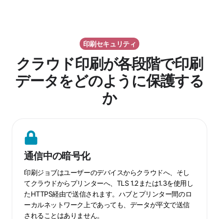
印刷セキュリティ
クラウド印刷が各段階で印刷
データをどのように保護する
か
通
信
通信中の暗号化
中
の
印刷ジョブはユーザーのデバイスからクラウドへ、そし
暗
てクラウドからプリンターへ、TLS 1.2または1.3を使用し
たHTTPS経由で送信されます。ハブとプリンター間のロ
号
ーカルネットワーク上であっても、データが平文で送信
化
されることはありません。