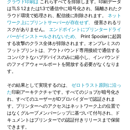
クラウド印刷は
これらすべてを排除します。印刷データ
はTLS 1.2または1.3で通信中に暗号化され、隔離されたク
ラウド環境で処理され、配信後に削除されます。
ネット
ワーク上にプリントサーバーが存在せず、
侵害されるリ
スクがありません。
エンドポイントにプリンタードライ
バーがインストールされないため、
Print Spoolerに起因
する攻撃のクラス全体が排除されます。オンプレミスの
フットプリントは、アウトバウンド専用接続で通信する
コンパクトなハブデバイスのみに縮小し、インバウンド
のファイアウォールポートを開放する必要がなくなりま
す。
その結果として実現するのは、
ゼロトラスト原則に沿っ
た
印刷アーキテクチャです。すべてのジョブが暗号化さ
れ、すべてのユーザーがIDプロバイダーで認証されま
す。プリンターへのアクセスはネットワーク上の位置で
はなくグループメンバーシップに基づいて付与され、ド
キュメントはプリンターでの認証付きリリースまで保留
できます。