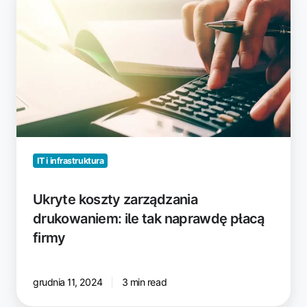
koszty
zarządzania
drukowaniem:
ile
tak
naprawdę
płacą
firmy
IT i infrastruktura
Ukryte koszty zarządzania
drukowaniem: ile tak naprawdę płacą
firmy
grudnia 11, 2024
3 min read