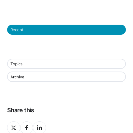
Recent
Topics
Archive
Share this
Share
Share
Share
on
on
on