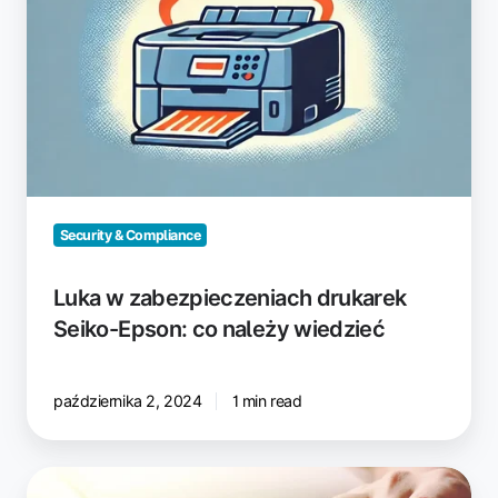
Security & Compliance
Luka w zabezpieczeniach drukarek
Seiko-Epson: co należy wiedzieć
października 2, 2024
1 min read
Ukryte