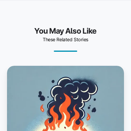
You May Also Like
These Related Stories
Luka
w
zabezpieczeniach
drukarek
Seiko-
Epson:
co
należy
wiedzieć