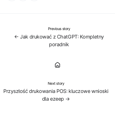
X
Facebook
LinkedIn
Previous story
← Jak drukować z ChatGPT: Kompletny
poradnik
Next story
Przyszłość drukowania POS: kluczowe wnioski
dla ezeep →