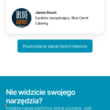
James Stuart
Dyrektor zarządzający, Blue Carrot
Catering
Przeczytajcie więcej historii klientów
Nie widzicie swojego
narzędzia?
Podajcie nazwę platformy, której używacie. Jeśli