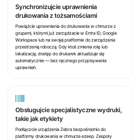
uprawnienia
Synchronizujcie uprawnienia
drukowania
drukowania z tożsamościami
z
tożsamościami
Powiążcie uprawnienia do drukowania w chmurze z
grupami, którymi już zarządzacie w Entra ID, Google
Workspace lub na swojej platformie do zarządzania
przestrzenią roboczą. Gdy ktoś zmienia rolę lub
lokalizację, dostęp do drukarek aktualizuje się
automatycznie — bez ręcznego przypisywania
uprawnień.
Obsługujcie
specjalistyczne
Obsługujcie specjalistyczne wydruki,
wydruki,
takie jak etykiety
takie
jak
Podłączcie urządzenia Zebra bezpośrednio do
etykiety
platformy drukowania w chmurze ezeep. Zespoły