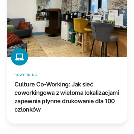
coworkingowa
z
wieloma
lokalizacjami
zapewnia
płynne
drukowanie
dla
100
członków
COWORKING
Culture Co-Working: Jak sieć
coworkingowa z wieloma lokalizacjami
zapewnia płynne drukowanie dla 100
członków