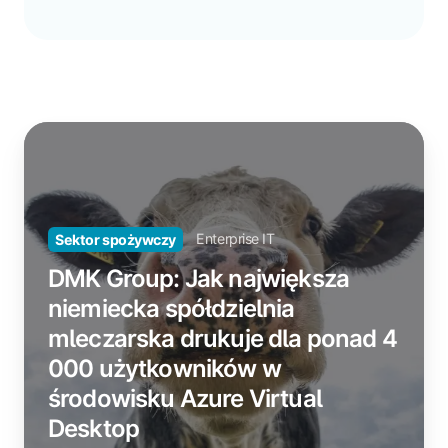
DMK
Group:
Jak
największa
niemiecka
Enterprise IT
Sektor spożywczy
spółdzielnia
DMK Group: Jak największa
mleczarska
drukuje
niemiecka spółdzielnia
dla
mleczarska drukuje dla ponad 4
ponad
000 użytkowników w
4
środowisku Azure Virtual
000
użytkowników
Desktop
w