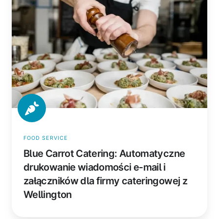
Automatyczne
drukowanie
wiadomości
e‑mail
i
załączników
dla
firmy
cateringowej
z
Wellington
FOOD SERVICE
Blue Carrot Catering: Automatyczne
drukowanie wiadomości e‑mail i
załączników dla firmy cateringowej z
Wellington