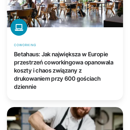
przestrzeń
coworkingowa
opanowała
koszty
i
chaos
związany
COWORKING
z
Betahaus: Jak największa w Europie
drukowaniem
przestrzeń coworkingowa opanowała
przy
koszty i chaos związany z
600
gościach
drukowaniem przy 600 gościach
dziennie
dziennie
Blue
Carrot
Catering: