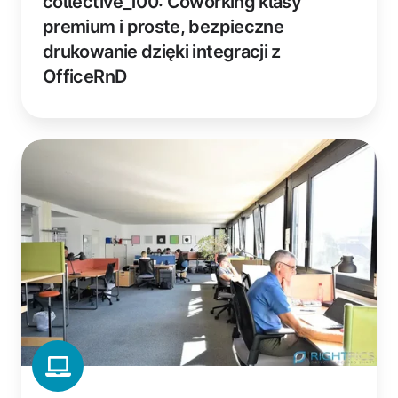
collective_100: Coworking klasy
premium i proste, bezpieczne
drukowanie dzięki integracji z
OfficeRnD
Coworking
Basel:
Jak
non-
profitowa
przestrzeń
coworkingowa
wyeliminowała
nakład
pracy
związany
z