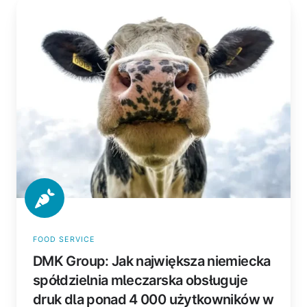
DMK
Group:
Jak
największa
niemiecka
spółdzielnia
mleczarska
obsługuje
druk
dla
ponad
4
000
użytkowników
w
FOOD SERVICE
Azure
DMK Group: Jak największa niemiecka
Virtual
spółdzielnia mleczarska obsługuje
Desktop
druk dla ponad 4 000 użytkowników w