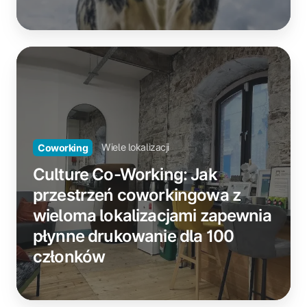
środowisku
Azure
Virtual
Culture
Desktop
Co-
Working:
Jak
przestrzeń
coworkingowa
Wiele lokalizacji
Coworking
z
wieloma
Culture Co-Working: Jak
lokalizacjami
przestrzeń coworkingowa z
zapewnia
wieloma lokalizacjami zapewnia
płynne
płynne drukowanie dla 100
drukowanie
dla
członków
100
członków