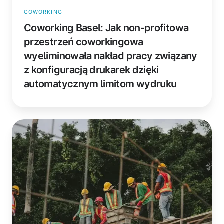
konfiguracją
COWORKING
drukarek
Coworking Basel: Jak non-profitowa
dzięki
automatycznym
przestrzeń coworkingowa
limitom
wyeliminowała nakład pracy związany
wydruku
z konfiguracją drukarek dzięki
automatycznym limitom wydruku
CRT
Construction:
Jak
kanadyjska
firma
budowlana
wyeliminowała
ręczne
konfigurowanie