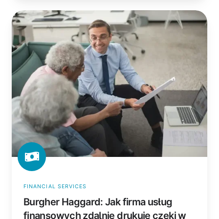
Burgher
Haggard:
Jak
firma
usług
finansowych
zdalnie
drukuje
czeki
w
modelu
pracy
hybrydowej
FINANCIAL SERVICES
Burgher Haggard: Jak firma usług
finansowych zdalnie drukuje czeki w