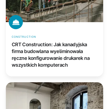
drukarek
na
wszystkich
komputerach
CONSTRUCTION
CRT Construction: Jak kanadyjska
firma budowlana wyeliminowała
ręczne konfigurowanie drukarek na
wszystkich komputerach
Culture
Co-
Working:
Jak
sieć