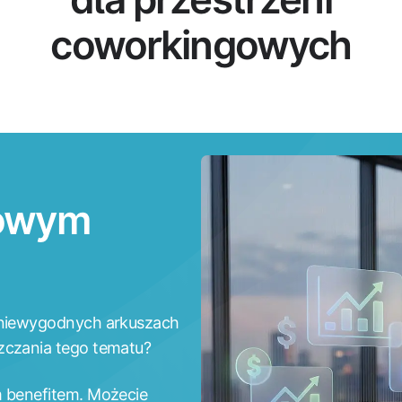
coworkingowych
mowym
w niewygodnych arkuszach
zczania tego tematu?
m benefitem. Możecie