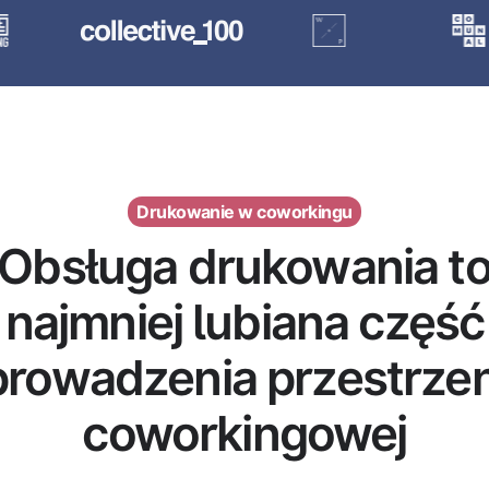
Drukowanie w coworkingu
Obsługa drukowania t
najmniej lubiana część
prowadzenia przestrzen
coworkingowej