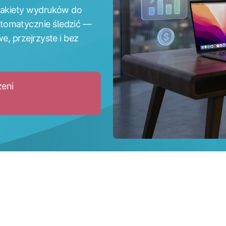
 pakiety wydruków do
tomatycznie śledzić —
e, przejrzyste i bez
zeni
ch