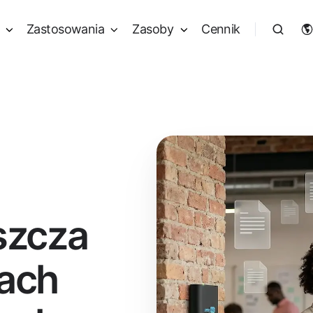
Zastosowania
Zasoby
Cennik
szcza
iach