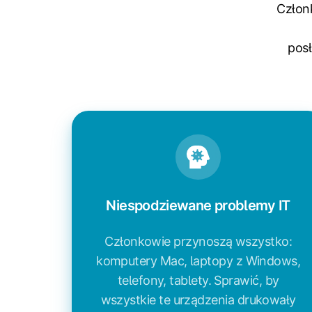
Członk
pos
Niespodziewane problemy IT
Członkowie przynoszą wszystko:
komputery Mac, laptopy z Windows,
telefony, tablety. Sprawić, by
wszystkie te urządzenia drukowały