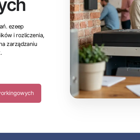
ych
dań. ezeep
ów i rozliczenia,
 na zarządzaniu
.
oworkingowych