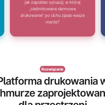
jak zapobiec sytuacji, w której
„nielimitowane darmowe
drukowanie” po cichu zjada wasze
marże?
Rozwiązanie
Platforma drukowania 
hmurze zaprojektowa
dla przestrzeni