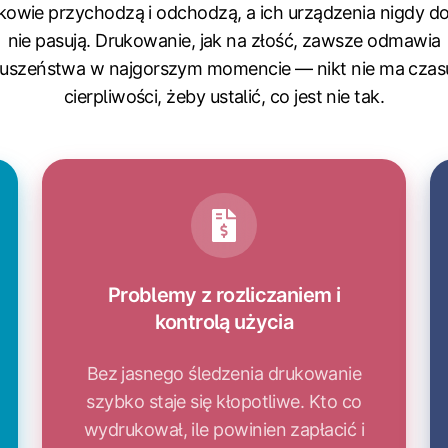
owie przychodzą i odchodzą, a ich urządzenia nigdy do
nie pasują. Drukowanie, jak na złość, zawsze odmawia
łuszeństwa w najgorszym momencie — nikt nie ma czasu
cierpliwości, żeby ustalić, co jest nie tak.
Problemy z rozliczaniem i
kontrolą użycia
Bez jasnego śledzenia drukowanie
szybko staje się kłopotliwe. Kto co
wydrukował, ile powinien zapłacić i