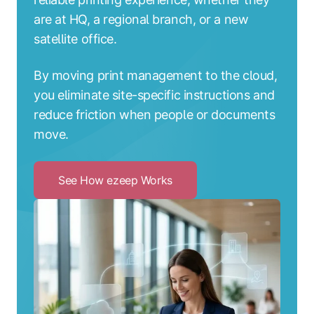
are at HQ, a regional branch, or a new
satellite office.
By moving print management to the cloud,
you eliminate site-specific instructions and
reduce friction when people or documents
move.
See How ezeep Works
Click
to
See
How
ezeep
Works