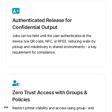
Authenticated
Release
Authenticated Release for
for
Confidential Output
Confidential
Output
Jobs can be held until the
user authenticates
at the
device (via QR code, NFC, or RFID), reducing walk-by
pickup and misdelivery in shared environments - a key
requirement for compliance.
Zero
Trust
Zero Trust Access with Groups &
Access
Policies
with
Groups
Restrict printer visibility and access using group- and