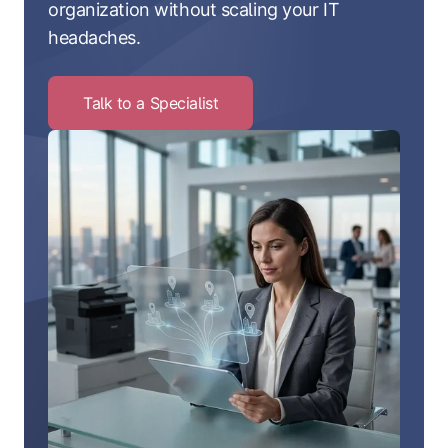
organization without scaling your IT
headaches.
Talk to a Specialist
Click
to
Talk
to
a
Specialist