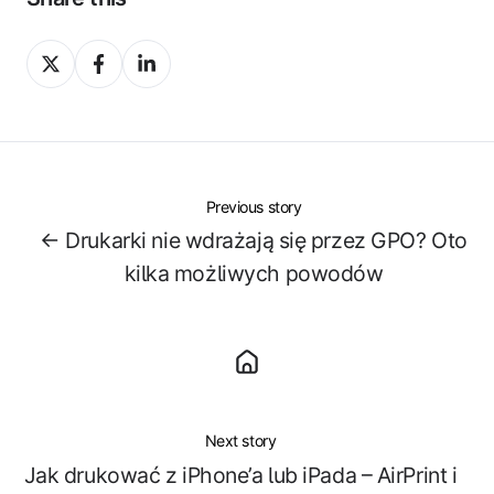
Share
Share
Share
on
on
on
X
Facebook
LinkedIn
Previous story
← Drukarki nie wdrażają się przez GPO? Oto
kilka możliwych powodów
Next story
Jak drukować z iPhone’a lub iPada – AirPrint i