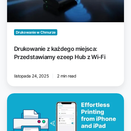
Hub
z
Wi‑Fi
Drukowanie w Chmurze
Drukowanie z każdego miejsca:
Przedstawiamy ezeep Hub z Wi‑Fi
listopada 24, 2025
2 min read
Jak
drukować
z
iPhone’a
lub