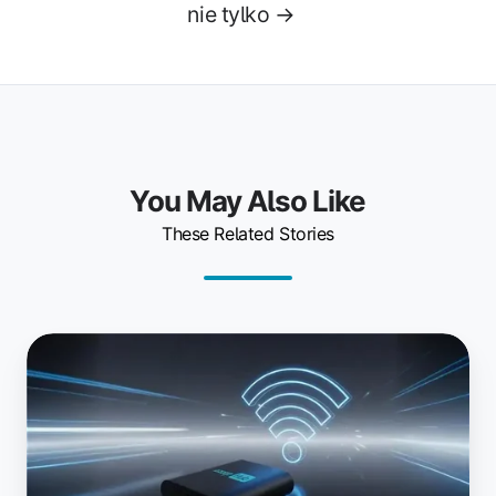
nie tylko →
You May Also Like
These Related Stories
Drukowanie
z
każdego
miejsca:
Przedstawiamy
ezeep