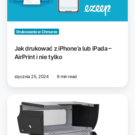
iPada
–
AirPrint
i
nie
Drukowanie w Chmurze
tylko
Jak drukować z iPhone’a lub iPada –
AirPrint i nie tylko
stycznia 25, 2024
6 min read
Druk
bezpodkładowy:
mniej
odpadów,
większa
wydajność