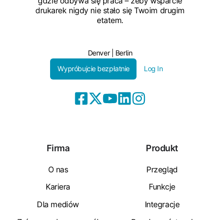
gdzie odbywa się praca – żeby wsparcie
drukarek nigdy nie stało się Twoim drugim
etatem.
Denver | Berlin
Wypróbujcie bezpłatnie
Log In
Firma
Produkt
O nas
Przegląd
Kariera
Funkcje
Dla mediów
Integracje