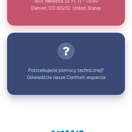
1801 Wewatta St. Fl. 11 - 11080
Denver, CO 80202 United States
Wsparcie
Potrzebujecie pomocy technicznej?
Odwiedźcie nasze Centrum wsparcia