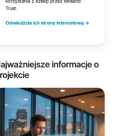
korzystania z ezeep przez Midland
Trust.
Odwiedźcie ich stronę internetową →
ajważniejsze informacje o
rojekcie