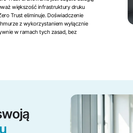
ieważ większość infrastruktury druku
Zero Trust eliminuje. Doświadczenie
 chmurze z wykorzystaniem wyłącznie
ywnie w ramach tych zasad, bez
swoją
su