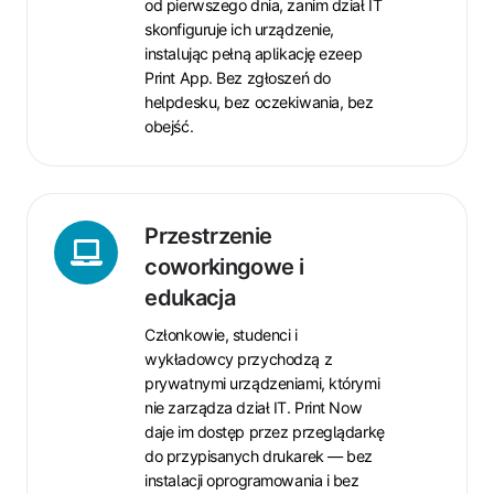
od pierwszego dnia, zanim dział IT
skonfiguruje ich urządzenie,
instalując pełną aplikację ezeep
Print App. Bez zgłoszeń do
helpdesku, bez oczekiwania, bez
obejść.
Przestrzenie
coworkingowe
Przestrzenie
i
coworkingowe i
edukacja
edukacja
Członkowie, studenci i
wykładowcy przychodzą z
prywatnymi urządzeniami, którymi
nie zarządza dział IT. Print Now
daje im dostęp przez przeglądarkę
do przypisanych drukarek — bez
instalacji oprogramowania i bez