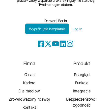
praca – żeby wsparcie drukarek nigdy nie stało się
Twoim drugim etatem.
Denver | Berlin
Wypróbujcie bezpłatnie
Log In
Firma
Produkt
O nas
Przegląd
Kariera
Funkcje
Dla mediów
Integracje
Zrównoważony rozwój
Bezpieczeństwo i
zgodność
Kontakt