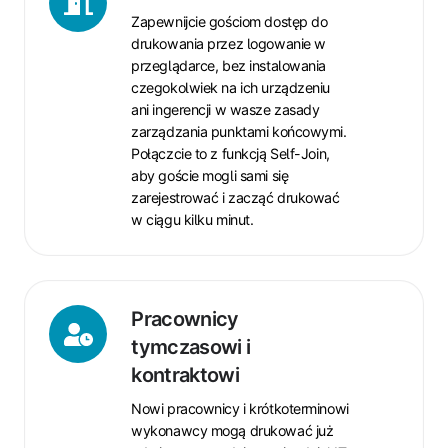
odwiedzający
Zapewnijcie gościom dostęp do
drukowania przez logowanie w
przeglądarce, bez instalowania
czegokolwiek na ich urządzeniu
ani ingerencji w wasze zasady
zarządzania punktami końcowymi.
Połączcie to z funkcją Self-Join,
aby goście mogli sami się
zarejestrować i zacząć drukować
w ciągu kilku minut.
Pracownicy
tymczasowi
Pracownicy
i
tymczasowi i
kontraktowi
kontraktowi
Nowi pracownicy i krótkoterminowi
wykonawcy mogą drukować już