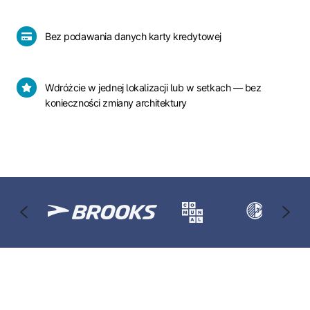
z
Entra
ID,
Bez
Bez podawania danych karty kredytowej
AVD
podawania
i
danych
Windows
karty
Wdróżcie
Wdróżcie w jednej lokalizacji lub w setkach — bez
365
kredytowej
w
konieczności zmiany architektury
jednej
lokalizacji
lub
w
setkach
—
bez
konieczności
zmiany
architektury