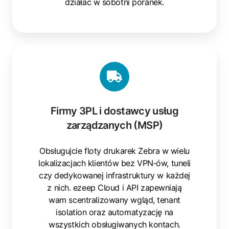
działać w sobotni poranek.
Firmy
3PL
i
dostawcy
usług
Firmy 3PL i dostawcy usług
zarządzanych
zarządzanych (MSP)
(MSP)
Obsługujcie floty drukarek Zebra w wielu
lokalizacjach klientów bez VPN‑ów, tuneli
czy dedykowanej infrastruktury w każdej
z nich. ezeep Cloud i API zapewniają
wam scentralizowany wgląd, tenant
isolation oraz automatyzację na
wszystkich obsługiwanych kontach.