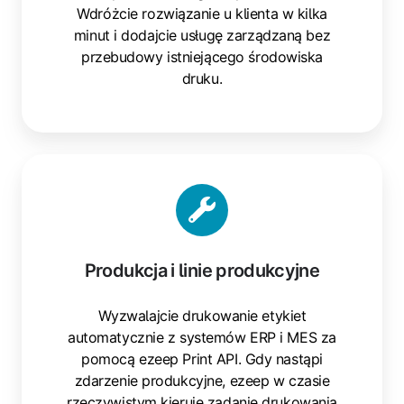
Wdróżcie rozwiązanie u klienta w kilka
minut i dodajcie usługę zarządzaną bez
przebudowy istniejącego środowiska
druku.
Produkcja
i
linie
produkcyjne
Produkcja i linie produkcyjne
Wyzwalajcie drukowanie etykiet
automatycznie z systemów ERP i MES za
pomocą ezeep Print API. Gdy nastąpi
zdarzenie produkcyjne, ezeep w czasie
rzeczywistym kieruje zadanie drukowania