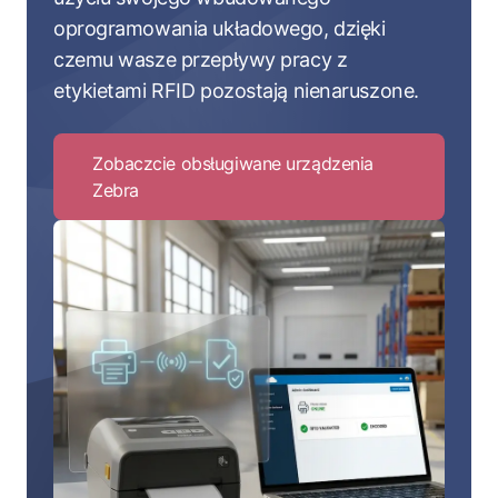
oprogramowania układowego, dzięki
czemu wasze przepływy pracy z
etykietami RFID pozostają nienaruszone.
Zobaczcie obsługiwane urządzenia
Zebra
Click
to
Zobaczcie
obsługiwane
urządzenia
Zebra