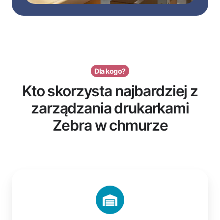
Dla kogo?
Kto skorzysta najbardziej z
zarządzania drukarkami
Zebra w chmurze
Operacje
magazynowe
i
dystrybucyjne