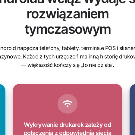
rozwiązaniem
tymczasowym
ndroid napędza telefony, tablety, terminale POS i skane
zynowe. Każde z tych urządzeń ma inną historię druko
— większość kończy się „to nie działa”.
Wykrywanie drukarek zależy od
połączenia z odpowiednią siecią