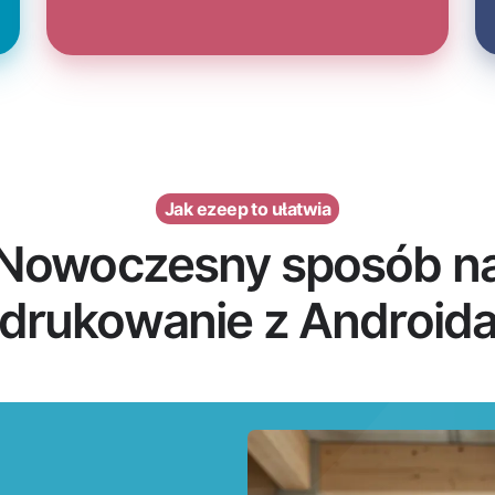
Jak ezeep to ułatwia
Nowoczesny sposób n
drukowanie z Android