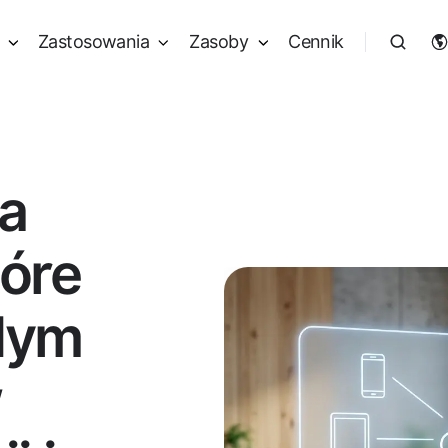
Zastosowania
Zasoby
Cennik
a
tóre
żdym
w