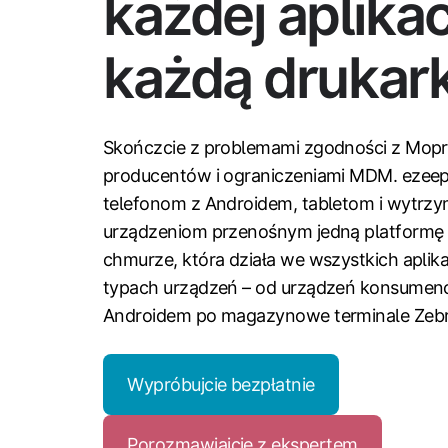
każdej aplikacj
każdą drukar
Skończcie z problemami zgodności z Mopri
producentów i ograniczeniami MDM. ezee
telefonom z Androidem, tabletom i wytrz
urządzeniom przenośnym jedną platformę
chmurze, która działa we wszystkich aplikac
typach urządzeń – od urządzeń konsumenc
Androidem po magazynowe terminale Zebr
Wypróbujcie bezpłatnie
Porozmawiajcie z ekspertem