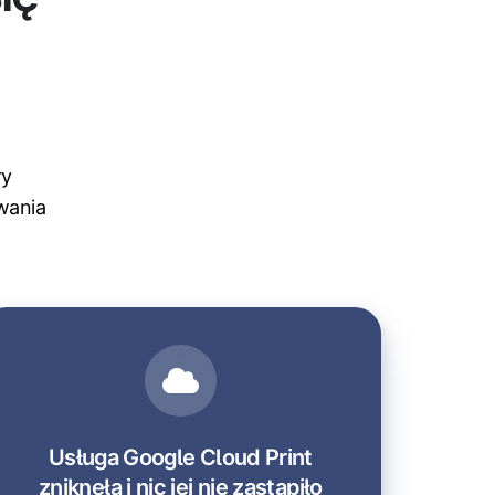
ry
wania
Usługa Google Cloud Print
zniknęła i nic jej nie zastąpiło