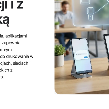
i i z
ką
a, aplikacjami
p zapewnia
ymałym
 do drukowania w
jach, sieciach i
kich z
a.