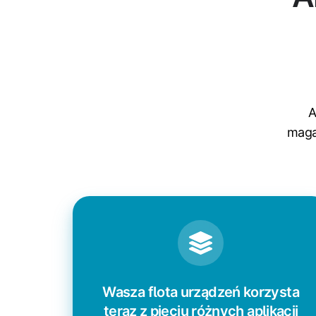
A
maga
Wasza flota urządzeń korzysta
teraz z pięciu różnych aplikacji