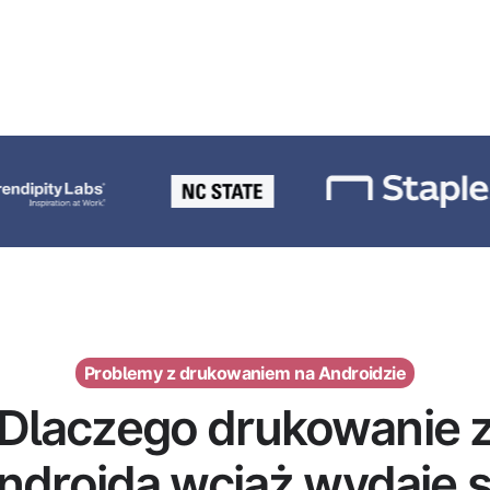
Problemy z drukowaniem na Androidzie
Dlaczego drukowanie 
ndroida wciąż wydaje s