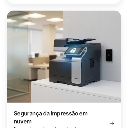
Segurança
da
impressão
em
nuvem
Segurança da impressão em
nuvem