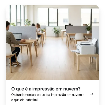
O
que
é
a
impressão
em
nuvem?
O que é a impressão em nuvem?
Os fundamentos: o que é a impressão em nuvem e
o que ela substitui.