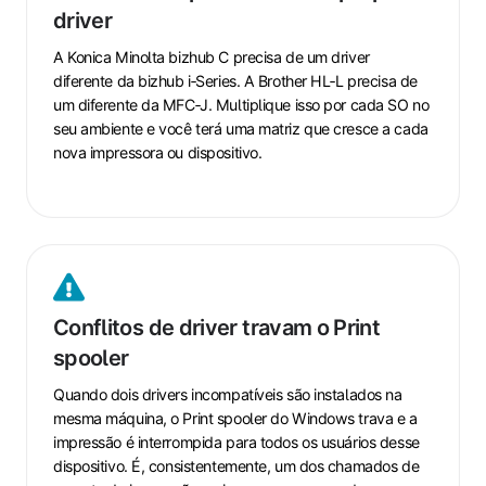
driver
do
seu
A Konica Minolta bizhub C precisa de um driver
próprio
diferente da bizhub i‑Series. A Brother HL‑L precisa de
driver
um diferente da MFC‑J.
Multiplique isso por cada SO no
seu ambiente e você terá uma matriz que cresce a cada
nova impressora ou dispositivo.
Conflitos
de
Conflitos de driver travam o Print
driver
spooler
travam
o
Quando dois drivers incompatíveis são instalados na
Print
mesma máquina, o Print spooler do Windows trava e a
spooler
impressão é interrompida para todos os usuários desse
dispositivo. É, consistentemente, um dos chamados de