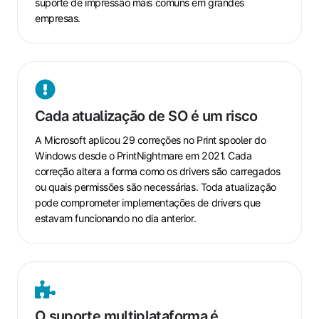
suporte de impressão mais comuns em grandes
empresas.
Cada
atualização
Cada atualização de SO é um risco
de
SO
A Microsoft aplicou 29 correções no Print spooler do
é
Windows desde o PrintNightmare em 2021. Cada
correção altera a forma como os drivers são carregados
um
ou quais permissões são necessárias. Toda atualização
risco
pode comprometer implementações de drivers que
estavam funcionando no dia anterior.
O
suporte
O suporte multiplataforma é