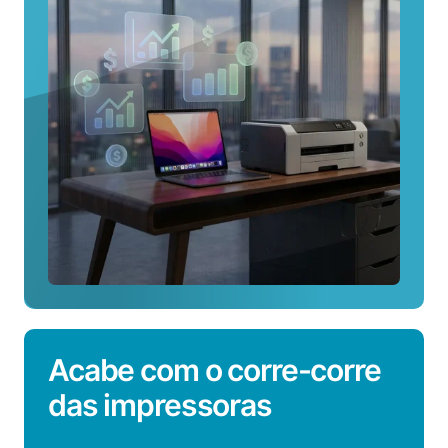
para
espaços
de
coworking
Acabe com o corre-corre
das impressoras