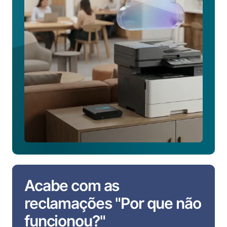
pronta
para
a
nuvem
Acabe com as
reclamações "Por que não
funcionou?"