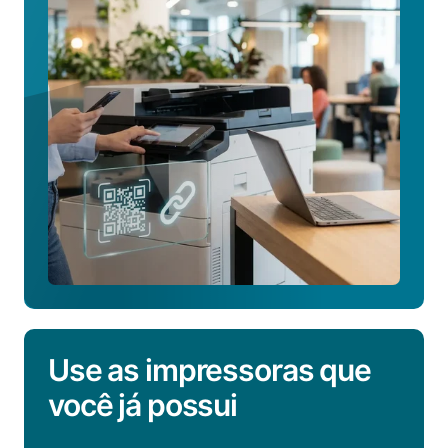
sobre
o
Self-
Join
Use as impressoras que
você já possui