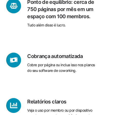
Ponto
Ponto de equilíbrio: cerca de
de
750 páginas por mês em um
equilíbrio:
espaço com 100 membros.
cerca
Tudo além disso é lucro.
de
750
páginas
por
mês
Cobrança
Cobrança automatizada
em
automatizada
um
Cobre por página ou inclua isso nos planos
espaço
do seu software de coworking.
com
100
membros.
Relatórios
Relatórios claros
claros
Veja o uso por membro ou por dispositivo