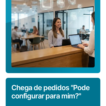
a
plataforma
funciona
Chega de pedidos "Pode
configurar para mim?"