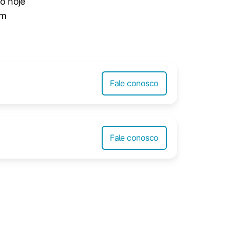
o hoje
em
Fale conosco
Fale conosco