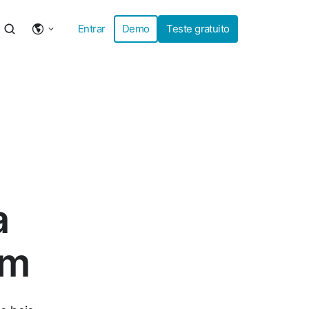
Entrar
Demo
Teste gratuito
a
em