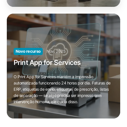
sozinhos
por
meio
Print
de
App
um
for
QR
Services
code
O
em
Print
Nov. 2025
Novo recurso
minutos
App
Print App for Services
—
for
sem
Services
ajuda
O Print App for Services mantém a impressão
mantém
do
automatizada funcionando 24 horas por dia. Faturas de
a
administrador,
ERP, etiquetas de envio, etiquetas de prescrição, listas
impressão
sem
de separação — se algo precisa ser impresso sem
automatizada
intervenção humana, ele cuida disso.
e-
funcionando
mails,
24
apenas
horas
acesso
por