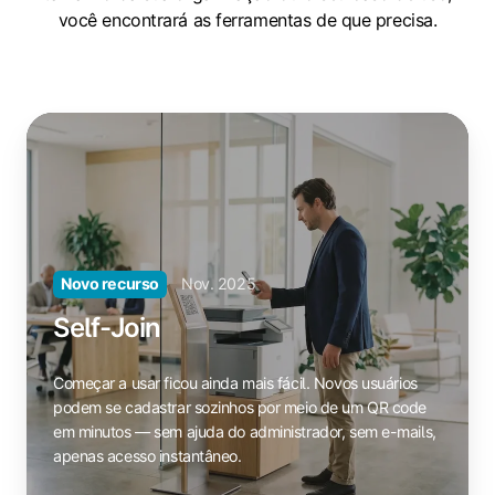
você encontrará as ferramentas de que precisa.
Self-
Join
Começar
a
usar
ficou
Nov. 2025
ainda
Novo recurso
mais
Self-Join
fácil.
Novos
Começar a usar ficou ainda mais fácil. Novos usuários
usuários
podem se cadastrar sozinhos por meio de um QR code
podem
em minutos — sem ajuda do administrador, sem e-mails,
se
apenas acesso instantâneo.
cadastrar