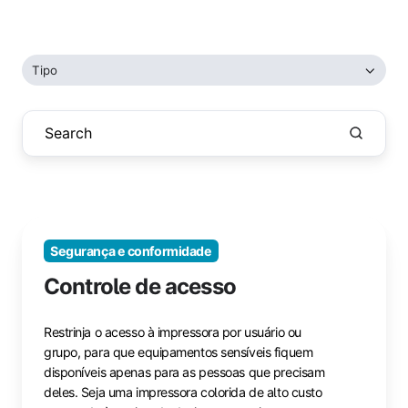
instantâneo.
dia.
Faturas
de
Tipo
ERP,
etiquetas
de
envio,
etiquetas
de
prescrição,
listas
Segurança e conformidade
de
separação
Controle de acesso
—
se
Restrinja o acesso à impressora por usuário ou
algo
grupo, para que equipamentos sensíveis fiquem
precisa
disponíveis apenas para as pessoas que precisam
ser
deles. Seja uma impressora colorida de alto custo