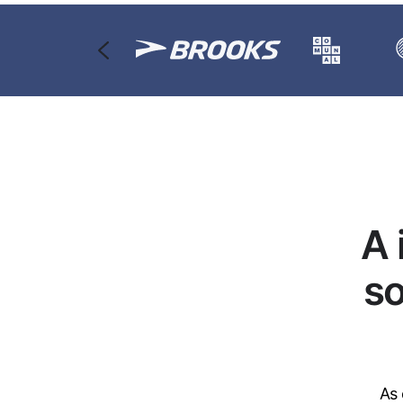
A 
so
As 