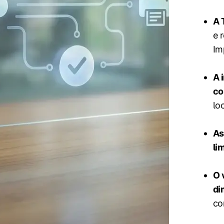
A 
e 
Im
A 
co
lo
As
li
O 
di
co