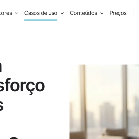
tores
Casos de uso
Conteúdos
Preços
m
forço
s