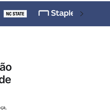
não
 de
nça,