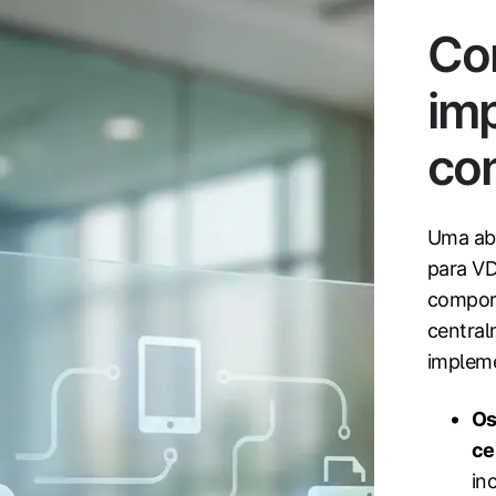
Co
im
con
Uma ab
para VD
comport
centralm
impleme
Os
ce
in