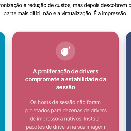
ronização e redução de custos, mas depois descobrem q
parte mais difícil não é a virtualização. É a impressão.
A proliferação de drivers
compromete a estabilidade da
sessão
Os hosts de sessão não foram
projetados para dezenas de drivers
de impressora nativos. Instalar
pacotes de drivers na sua imagem