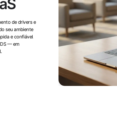
aaS
ento de drivers e
 do seu ambiente
pida e confiável
 RDS — em
.