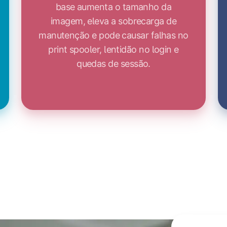
base aumenta o tamanho da
imagem, eleva a sobrecarga de
manutenção e pode causar falhas no
print spooler, lentidão no login e
quedas de sessão.