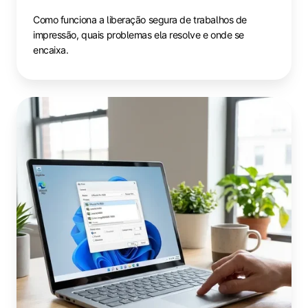
Como funciona a liberação segura de trabalhos de
impressão, quais problemas ela resolve e onde se
encaixa.
O
que
é
o
Windows
Protected
Print
Mode
(WPP)?