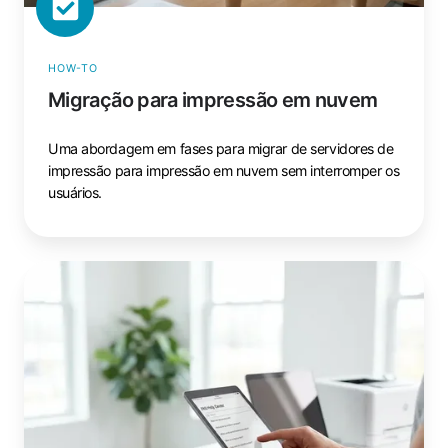
HOW-TO
Migração para impressão em nuvem
Uma abordagem em fases para migrar de servidores de
impressão para impressão em nuvem sem interromper os
usuários.
Perguntas
frequentes
sobre
impressão
em
nuvem