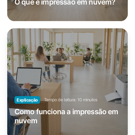
O que é impressão em nuvem?
Como
funciona
a
impressão
em
nuvem
Tempo de leitura: 10 minutos
Explicação
Como funciona a impressão em
nuvem