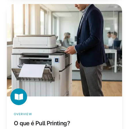
O
que
é
Pull
Printing?
OVERVIEW
O que é Pull Printing?