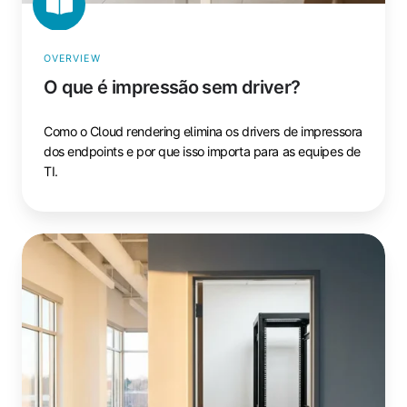
OVERVIEW
O que é impressão sem driver?
Como o Cloud rendering elimina os drivers de impressora
dos endpoints e por que isso importa para as equipes de
TI.
O
que
é
impressão
sem
servidor?