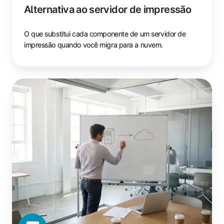
Alternativa ao servidor de impressão
O que substitui cada componente de um servidor de
impressão quando você migra para a nuvem.
Migração
para
impressão
em
nuvem