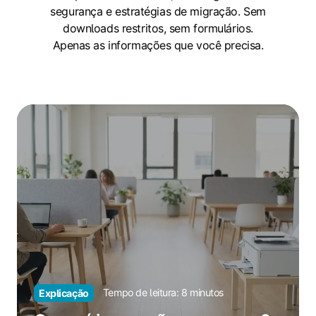
segurança e estratégias de migração. Sem
downloads restritos, sem formulários.
Apenas as informações que você precisa.
O
que
é
impressão
em
nuvem?
Tempo de leitura: 8 minutos
Explicação