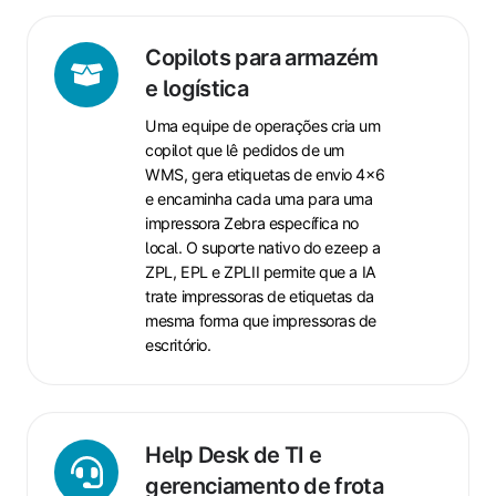
Copilots
Copilots para armazém
para
e logística
armazém
Uma equipe de operações cria um
e
copilot que lê pedidos de um
logística
WMS, gera etiquetas de envio 4x6
e encaminha cada uma para uma
impressora Zebra específica no
local. O suporte nativo do ezeep a
ZPL, EPL e ZPLII permite que a IA
trate impressoras de etiquetas da
mesma forma que impressoras de
escritório.
Help
Help Desk de TI e
Desk
gerenciamento de frota