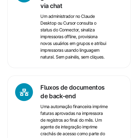
de
via chat
TI
Um administrador no Claude
e
Desktop ou Cursor consulta o
gerenciamento
status do Connector, sinaliza
de
impressoras offline, provisiona
frota
novos usuários em grupos e atribui
via
impressoras usando linguagem
chat
natural. Sem painéis, sem cliques.
Fluxos
Fluxos de documentos
de
de back-end
documentos
Uma automação financeira imprime
de
faturas aprovadas na impressora
back-
de registros ao final do mês. Um
end
agente de integração imprime
crachás de acesso como parte do