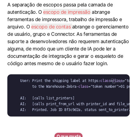
A separação de escopos passa pela camada de
autenticação. O
escopo de impressão
abrange
ferramentas de impressora, trabalho de impressão e
arquivo. O
escopo de contas
abrange o gerenciamento
de usuário, grupo e Connector. As ferramentas de
suporte a desenvolvedores não requerem autenticação
alguma, de modo que um cliente de IA pode ler a
documentação de integração e gerar o esqueleto de
código antes mesmo de o usuário fazer login.
User: Print the shipping label at https:
class
=
class
="token
Copy
      to the Warehouse-Zebra-
class
="token number">01 printe
AI:   [calls list_printers]

AI:   [calls print_from_url with printer_id and file_url]

AI:   Printed. Job ID 8f3c9d2a, status sent_to_printer.
O que muda