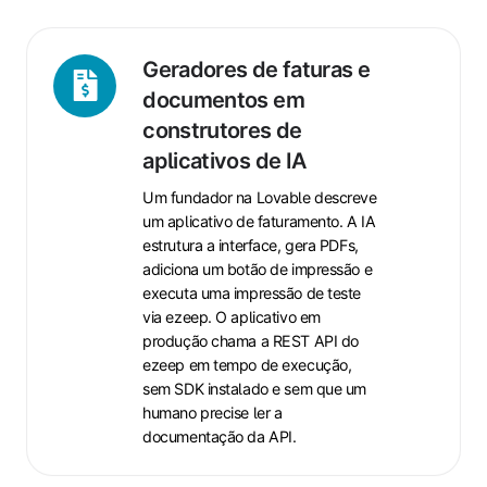
Geradores
Geradores de faturas e
de
documentos em
faturas
construtores de
e
aplicativos de IA
documentos
em
Um fundador na Lovable descreve
um aplicativo de faturamento. A IA
construtores
estrutura a interface, gera PDFs,
de
adiciona um botão de impressão e
aplicativos
executa uma impressão de teste
de
via ezeep. O aplicativo em
IA
produção chama a REST API do
ezeep em tempo de execução,
sem SDK instalado e sem que um
humano precise ler a
documentação da API.