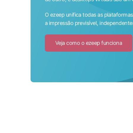
O ezeep unifica todas as plataformas
a impressão previsível, independente
Veja como o ezeep funciona
Clic
to
Veja
com
o
eze
func