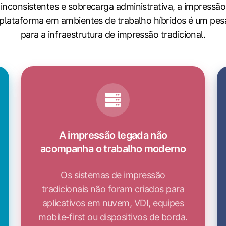
inconsistentes e sobrecarga administrativa, a impressão
iplataforma em ambientes de trabalho híbridos é um pes
para a infraestrutura de impressão tradicional.
A impressão legada não
acompanha o trabalho moderno
Os sistemas de impressão
tradicionais não foram criados para
aplicativos em nuvem, VDI, equipes
mobile-first ou dispositivos de borda.