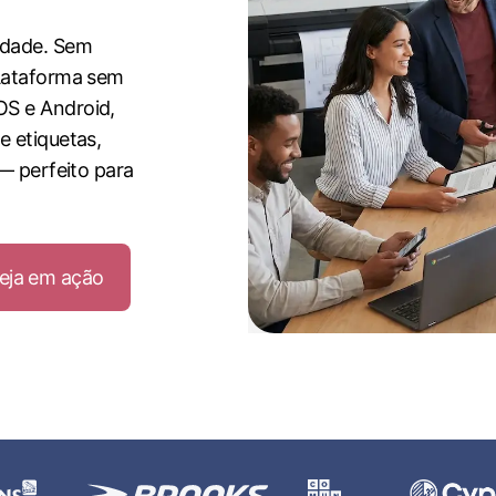
idade. Sem
plataforma sem
S e Android,
e etiquetas,
 — perfeito para
eja em ação