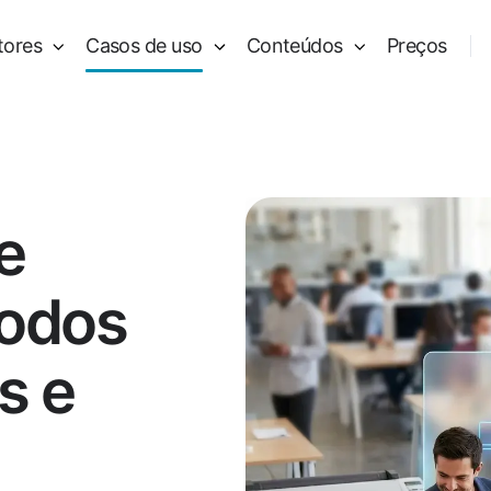
tores
Casos de uso
Conteúdos
Preços
e
todos
s e