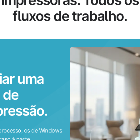
fluxos de trabalho.
iar uma
 de
pressão.
processo, os de Windows
caso à parte.