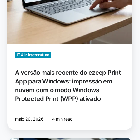
em
nuvem
com
o
modo
Windows
Protected
IT & Infraestrutura
Print
(WPP)
A versão mais recente do ezeep Print
ativado
App para Windows: impressão em
nuvem com o modo Windows
Protected Print (WPP) ativado
maio 20, 2026
4 min read