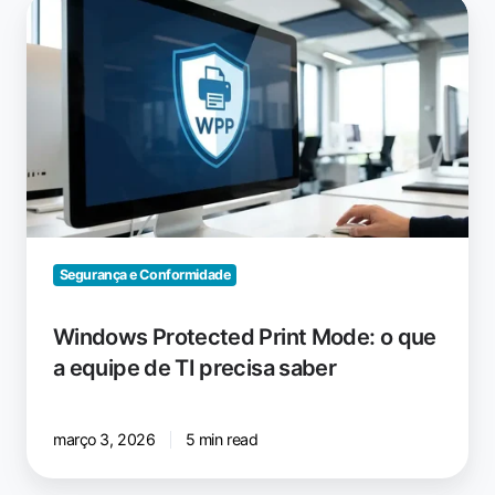
Windows
Protected
Print
Mode:
o
que
a
equipe
de
TI
precisa
Segurança e Conformidade
saber
Windows Protected Print Mode: o que
a equipe de TI precisa saber
março 3, 2026
5 min read