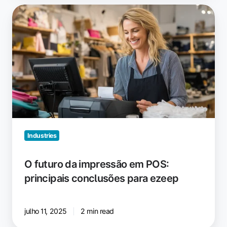
O
futuro
da
impressão
em
POS:
principais
conclusões
para
ezeep
Industries
O futuro da impressão em POS:
principais conclusões para ezeep
julho 11, 2025
2 min read