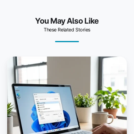
You May Also Like
These Related Stories
A
versão
mais
recente
do
ezeep
Print
App
para
Windows:
impressão