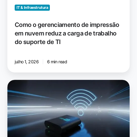
reduz
a
IT & Infraestrutura
carga
de
Como o gerenciamento de impressão
trabalho
em nuvem reduz a carga de trabalho
do
do suporte de TI
suporte
de
TI
julho 1, 2026
6 min read
Impressão
em
qualquer
lugar:
Apresentando
o
Wi-
Fi