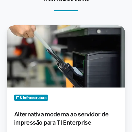
Alternativa
moderna
ao
servidor
de
impressão
para
TI
Enterprise
IT & Infraestrutura
Alternativa moderna ao servidor de
impressão para TI Enterprise