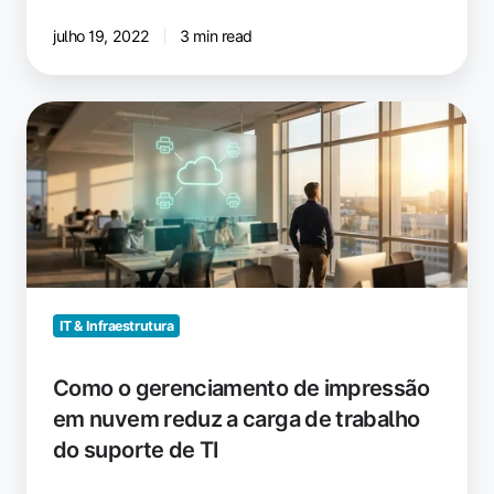
julho 19, 2022
3 min read
Como
o
gerenciamento
de
impressão
em
nuvem
reduz
a
IT & Infraestrutura
carga
de
Como o gerenciamento de impressão
trabalho
em nuvem reduz a carga de trabalho
do
do suporte de TI
suporte
de