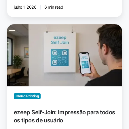
TI
julho 1, 2026
6 min read
ezeep
Self-
Join:
Impressão
para
todos
os
tipos
de
usuário
Cloud Printing
ezeep Self-Join: Impressão para todos
os tipos de usuário