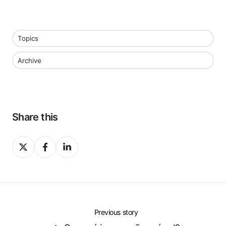
Topics
Archive
Share this
Share
Share
Share
on
on
on
X
Facebook
LinkedIn
Previous story