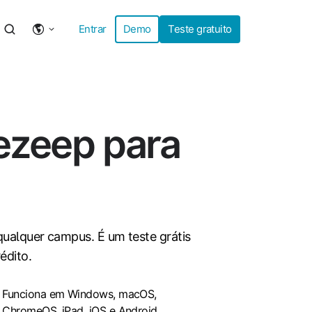
Entrar
Demo
Teste gratuito
ezeep para
 qualquer campus. É um teste grátis
édito.
iona
Funciona em Windows, macOS,
ChromeOS, iPad, iOS e Android