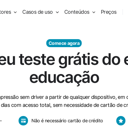
tores
Casos de uso
Conteúdos
Preços
Comece agora
u teste grátis do 
educação
pressão sem driver a partir de qualquer dispositivo, em
 dias com acesso total, sem necessidade de cartão de cr
Não
Func
—
Não é necessário cartão de crédito
é
em