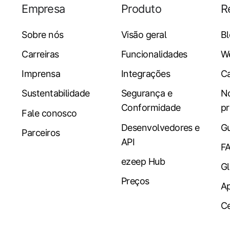
Empresa
Produto
R
Sobre nós
Visão geral
B
Carreiras
Funcionalidades
W
Imprensa
Integrações
Ca
Sustentabilidade
Segurança e
N
Conformidade
pr
Fale conosco
Desenvolvedores e
Gu
Parceiros
API
F
ezeep Hub
Gl
Preços
A
Ce