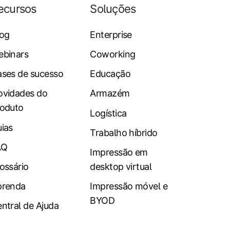
ecursos
Soluções
log
Enterprise
ebinars
Coworking
ses de sucesso
Educação
ovidades do
Armazém
oduto
Logística
ias
Trabalho híbrido
AQ
Impressão em
ossário
desktop virtual
prenda
Impressão móvel e
BYOD
ntral de Ajuda