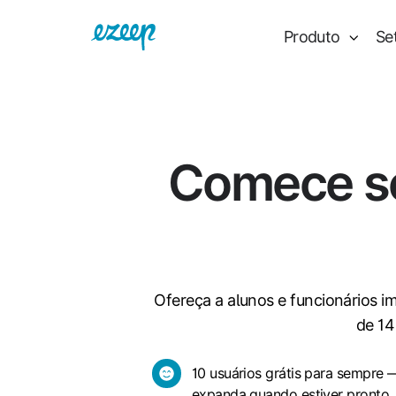
Produto
Se
Comece se
Ofereça a alunos e funcionários im
de 14
10
10 usuários grátis para sempre 
expanda quando estiver pronto
usuários