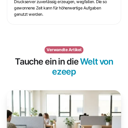
Druckserver zuverlässig erzeugen, wegfallen. Die so
gewonnene Zeit kann für höherwertige Aufgaben
genutzt werden.
Verwandte Artikel
Tauche ein in die
Welt von
ezeep
Was
ist
treiberloses
Drucken?