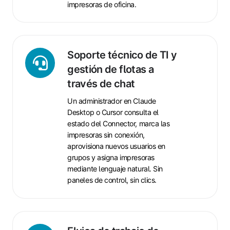
impresoras de oficina.
Soporte
Soporte técnico de TI y
técnico
gestión de flotas a
de
través de chat
TI
Un administrador en Claude
y
Desktop o Cursor consulta el
gestión
estado del Connector, marca las
de
impresoras sin conexión,
flotas
aprovisiona nuevos usuarios en
a
grupos y asigna impresoras
través
mediante lenguaje natural. Sin
de
paneles de control, sin clics.
chat