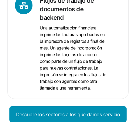
Flujos
Flujos de trabajo de
de
documentos de
trabajo
backend
de
Una automatización financiera
documentos
imprime las facturas aprobadas en
de
la impresora de registros a final de
backend
mes. Un agente de incorporación
imprime las tarjetas de acceso
como parte de un flujo de trabajo
para nuevas contrataciones. La
impresión se integra en los flujos de
trabajo con agentes como otra
llamada a una herramienta.
Descubre los sectores a los que damos servicio