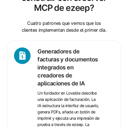
MCP de ezeep?
Cuatro patrones que vemos que los
clientes implementan desde el primer día.
Generadores
Generadores de
de
facturas y documentos
facturas
integrados en
y
creadores de
documentos
aplicaciones de IA
integrados
en
Un fundador en Lovable describe
creadores
una aplicación de facturación. La
de
IA estructura la interfaz de usuario,
genera PDFs, añade un botón de
aplicaciones
imprimir y ejecuta una impresión de
de
prueba a través de ezeep. La
IA