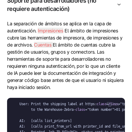
Soporte para desarrolladores (no
requiere autenticación)
La separación de ámbitos se aplica en la capa de
autenticación.
Impresiones
El ámbito de impresiones
cubre las herramientas de impresora, de impresiones y
de archivos.
Cuentas
El ámbito de cuentas cubre la
gestión de usuarios, grupos y connectors. Las
herramientas de soporte para desarrolladores no
requieren ninguna autenticación, por lo que un cliente
de IA puede leer la documentación de integración y
generar código base antes de que el usuario ni siquiera
haya iniciado sesión.
User: Print the shipping label at https:
class
=
class
="token
Copy
      to the Warehouse-Zebra-
class
="token number">01 printe
AI:   [calls list_printers]

AI:   [calls print_from_url with printer_id and file_url]

AI:   Printed. Job ID 8f3c9d2a, status sent_to_printer.