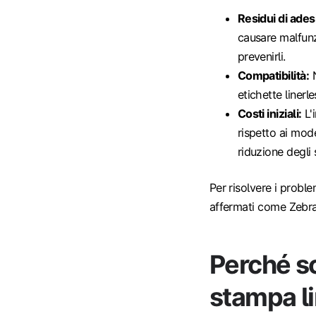
Residui di ades
causare malfunz
prevenirli.
Compatibilità:
N
etichette linerl
Costi iniziali:
L'
rispetto ai mode
riduzione degli 
Per risolvere i proble
affermati come Zebra
Perché sc
stampa l