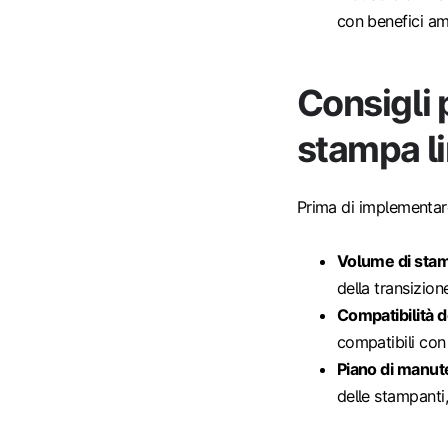
con benefici am
Consigli p
stampa l
Prima di implementare 
Volume di sta
della transizion
Compatibilità d
compatibili con
Piano di manut
delle stampanti,