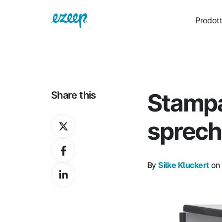
Prodot
Stampa
Share this
Share
sprechi
on
Share
X
on
By
Silke Kluckert
on 
Share
Facebook
on
LinkedIn