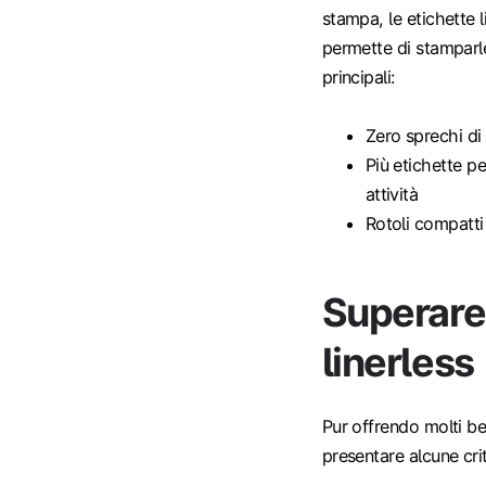
stampa, le etichette 
permette di stamparle
principali:
Zero sprechi di
Più etichette p
attività
Rotoli compatti
Superare 
linerless
Pur offrendo molti ben
presentare alcune crit