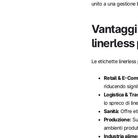
unito a una gestione 
Vantaggi 
linerless
Le etichette linerless 
Retail & E-Co
riducendo signif
Logistica & Tra
lo spreco di lin
Sanità:
Offre et
Produzione:
Sup
ambienti produtt
Industria alime