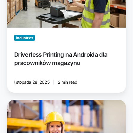
pracowników
magazynu
Industries
Driverless Printing na Androida dla
pracowników magazynu
listopada 28, 2025
2 min read
Usprawnijcie
drukowanie
etykiet
w
każdej