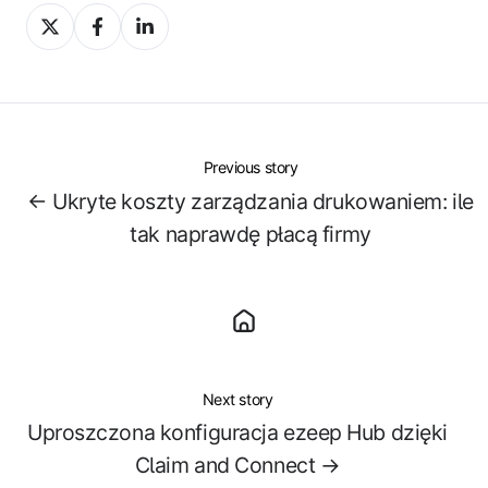
Share
Share
Share
on
on
on
X
Facebook
LinkedIn
Previous story
← Ukryte koszty zarządzania drukowaniem: ile
tak naprawdę płacą firmy
Next story
Uproszczona konfiguracja ezeep Hub dzięki
Claim and Connect →