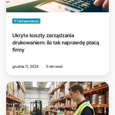
firmy
IT i infrastruktura
Ukryte koszty zarządzania
drukowaniem: ile tak naprawdę płacą
firmy
grudnia 11, 2024
3 min read
Driverless
Printing
na
Androida
dla