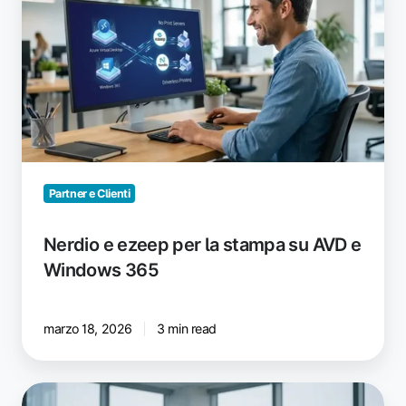
ezeep
per
la
stampa
su
AVD
e
Windows
365
Partner e Clienti
Nerdio e ezeep per la stampa su AVD e
Windows 365
marzo 18, 2026
3 min read
Perché