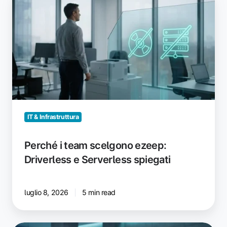
i
team
scelgono
ezeep:
Driverless
e
Serverless
spiegati
IT & Infrastruttura
Perché i team scelgono ezeep:
Driverless e Serverless spiegati
luglio 8, 2026
5 min read