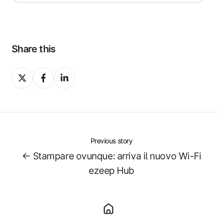
Share this
Share
Share
Share
on
on
on
X
Facebook
LinkedIn
Previous story
← Stampare ovunque: arriva il nuovo Wi-Fi
ezeep Hub