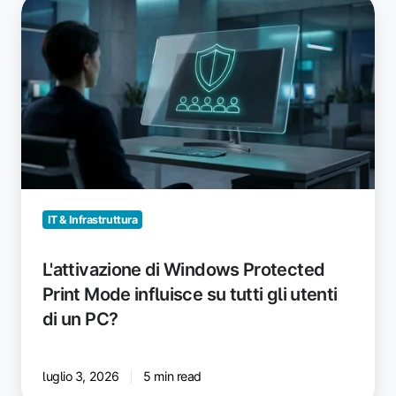
L'attivazione
di
Windows
Protected
Print
Mode
influisce
su
tutti
gli
utenti
IT & Infrastruttura
di
un
L'attivazione di Windows Protected
PC?
Print Mode influisce su tutti gli utenti
di un PC?
luglio 3, 2026
5 min read