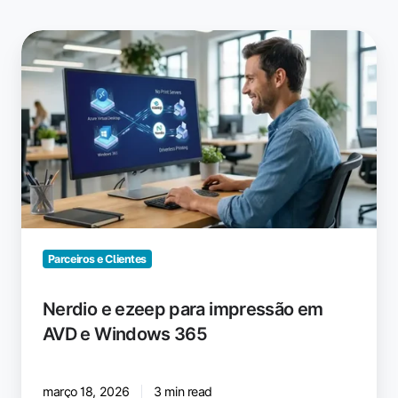
Nerdio
e
ezeep
para
impressão
em
AVD
e
Windows
365
Parceiros e Clientes
Nerdio e ezeep para impressão em
AVD e Windows 365
março 18, 2026
3 min read