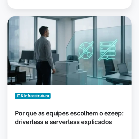
Por
que
as
equipes
escolhem
o
ezeep:
driverless
e
serverless
explicados
IT & Infraestrutura
Por que as equipes escolhem o ezeep:
driverless e serverless explicados