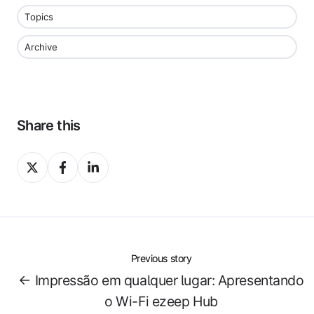
Topics
Archive
Share this
Share
Share
Share
on
on
on
X
Facebook
LinkedIn
Previous story
← Impressão em qualquer lugar: Apresentando
o Wi-Fi ezeep Hub