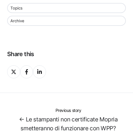
Topics
Archive
Share this
Share
Share
Share
on
on
on
X
Facebook
LinkedIn
Previous story
← Le stampanti non certificate Mopria
smetteranno di funzionare con WPP?