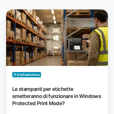
Le
stampanti
per
etichette
smetteranno
di
funzionare
in
Windows
Protected
Print
IT & Infrastruttura
Mode?
Le stampanti per etichette
smetteranno di funzionare in Windows
Protected Print Mode?