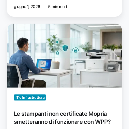
giugno 1, 2026
5 min read
Le
stampanti
non
certificate
Mopria
smetteranno
di
funzionare
con
WPP?
IT e Infrastruttura
Le stampanti non certificate Mopria
smetteranno di funzionare con WPP?