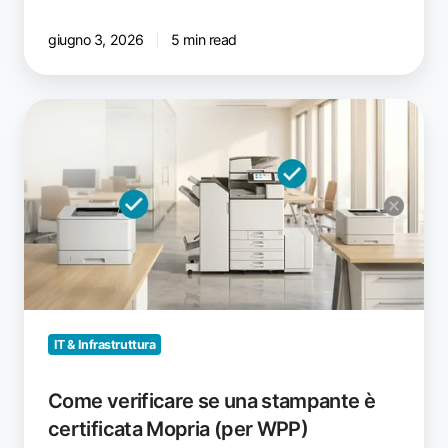
giugno 3, 2026
5 min read
Come
verificare
se
una
stampante
è
certificata
Mopria
(per
WPP)
IT & Infrastruttura
Come verificare se una stampante è
certificata Mopria (per WPP)