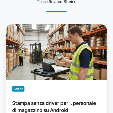
These Related Stories
Stampa
senza
driver
per
il
personale
di
magazzino
su
Android
Settori
Stampa senza driver per il personale
di magazzino su Android