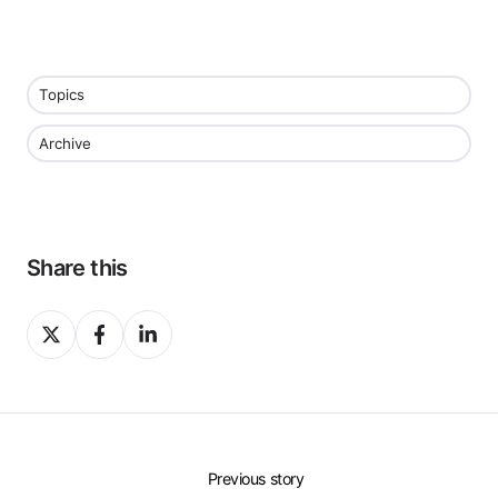
Topics
Archive
Share this
Share
Share
Share
on
on
on
X
Facebook
LinkedIn
Previous story