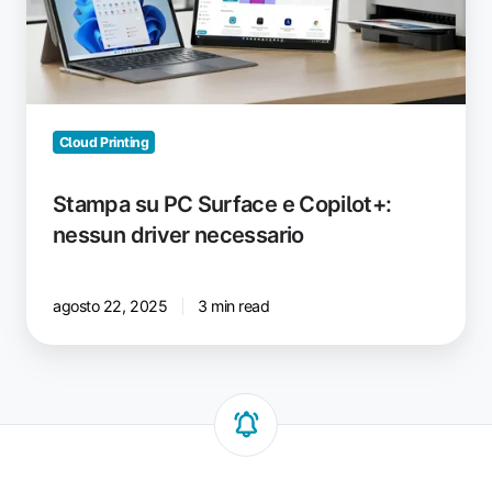
Copilot+:
nessun
driver
necessario
Cloud Printing
Stampa su PC Surface e Copilot+:
nessun driver necessario
agosto 22, 2025
3 min read