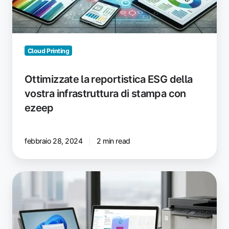
Cloud Printing
Ottimizzate la reportistica ESG della
vostra infrastruttura di stampa con
ezeep
febbraio 28, 2024
2 min read
Stampa
su
PC
Surface
e