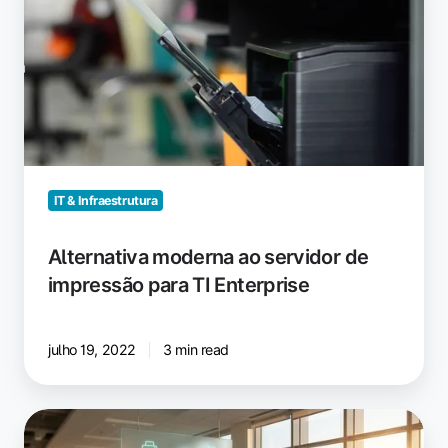
ao
servidor
de
impressão
para
TI
Enterprise
IT & Infraestrutura
Alternativa moderna ao servidor de
impressão para TI Enterprise
julho 19, 2022
3 min read
Como
o