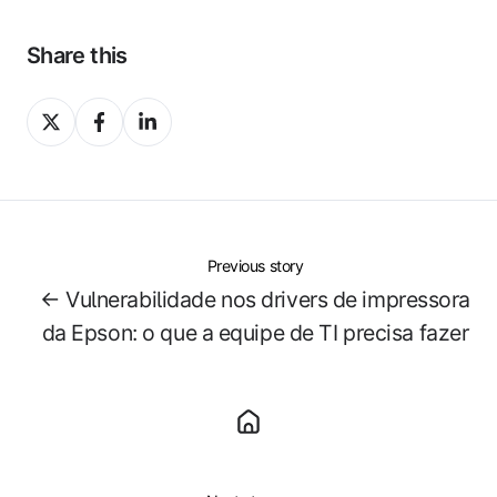
Share this
Share
Share
Share
on
on
on
X
Facebook
LinkedIn
Previous story
← Vulnerabilidade nos drivers de impressora
da Epson: o que a equipe de TI precisa fazer