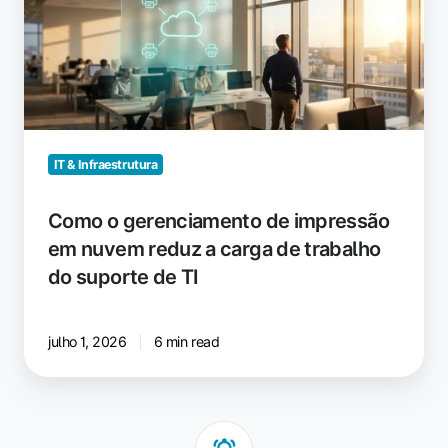
gerenciamento
de
impressão
em
nuvem
reduz
a
IT & Infraestrutura
carga
de
Como o gerenciamento de impressão
trabalho
em nuvem reduz a carga de trabalho
do
do suporte de TI
suporte
de
TI
julho 1, 2026
6 min read