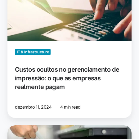
de
impressão:
o
que
as
empresas
realmente
IT & Infrastructure
pagam
Custos ocultos no gerenciamento de
impressão: o que as empresas
realmente pagam
dezembro 11, 2024
4 min read
Alternativa
moderna