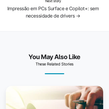
Next story
Impressão em PCs Surface e Copilot+: sem
necessidade de drivers →
You May Also Like
These Related Stories
Custos
ocultos
no
gerenciamento