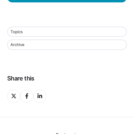
Topics
Archive
Share this
Share
Share
Share
on
on
on
X
Facebook
LinkedIn