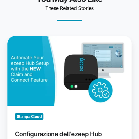
These Related Stories
Configurazione
dell'ezeep
Hub
semplificata
con
Claim
and
Connect
Stampa Cloud
Configurazione dell'ezeep Hub