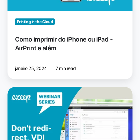
AirPrint
e
além
Printing in the Cloud
Como imprimir do iPhone ou iPad -
AirPrint e além
janeiro 25, 2024
7 min read
Impressão
em
VDI:
sem
redirecionamento,
apenas
impressão