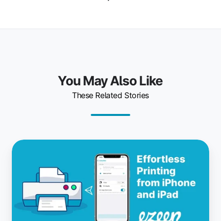
You May Also Like
These Related Stories
Como
imprimir
do
iPhone
ou
iPad
-