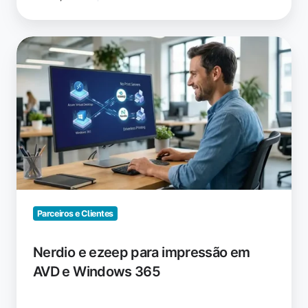
Nerdio
e
ezeep
para
impressão
em
AVD
e
Windows
365
Parceiros e Clientes
Nerdio e ezeep para impressão em
AVD e Windows 365