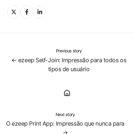
Share
Share
Share
on
on
on
X
Facebook
LinkedIn
Previous story
← ezeep Self-Join: Impressão para todos os
tipos de usuário
Next story
O ezeep Print App: Impressão que nunca para
→