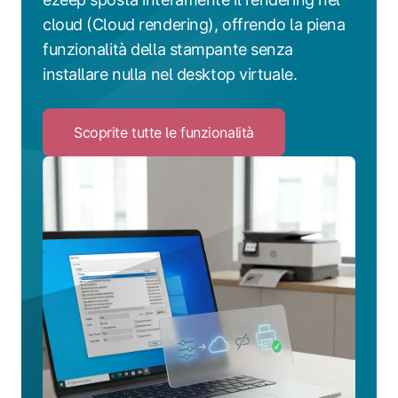
cloud (Cloud rendering), offrendo la piena
funzionalità della stampante senza
installare nulla nel desktop virtuale.
Scoprite tutte le funzionalità
Click
to
Scoprite
tutte
le
funzionalità