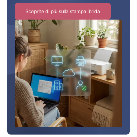
Scoprite di più sulla stampa ibrida
Click
to
Scoprite
di
più
sulla
stampa
ibrida