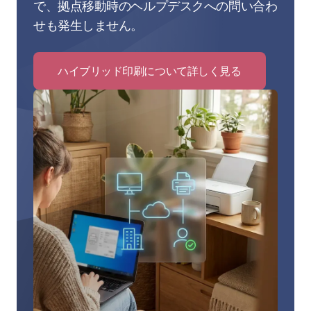
で、拠点移動時のヘルプデスクへの問い合わ
せも発生しません。
ハイブリッド印刷について詳しく見る
Click
to
ハ
イ
ブ
リ
ッ
ド
印
刷
に
つ
い
て
詳