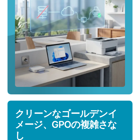
ー
レ
ス
印
刷
に
つ
い
て
詳
し
く
見
る
クリーンなゴールデンイ
メージ、GPOの複雑さな
し