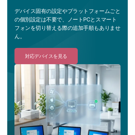
デバイス固有の設定やプラットフォームごと
の個別設定は不要で、ノートPCとスマート
フォンを切り替える際の追加手順もありませ
ん。
対応デバイスを見る
Click
to
対
応
デ
バ
イ
ス
を
見
る