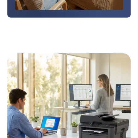
し
く
見
る