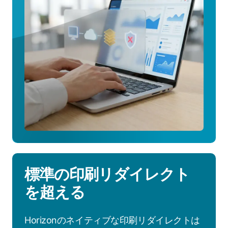
い
て
詳
し
く
見
る
標準の印刷リダイレクト
を超える
Horizonのネイティブな印刷リダイレクトは