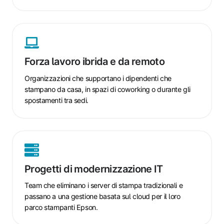
Forza
lavoro
ibrida
Forza lavoro ibrida e da remoto
e
da
Organizzazioni che supportano i dipendenti che
remoto
stampano da casa, in spazi di coworking o durante gli
spostamenti tra sedi.
Progetti
di
modernizzazione
Progetti di modernizzazione IT
IT
Team che eliminano i server di stampa tradizionali e
passano a una gestione basata sul cloud per il loro
parco stampanti Epson.