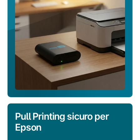
stampa
senza
server
Pull Printing sicuro per
Epson