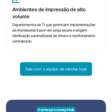
impressão
Ambientes de impressão de alto
de
volume
alto
volume
Departamentos de TI que gerenciam implementações
de impressoras Epson em larga escala e exigem
distribuição automatizada de drivers e monitoramento
centralizado.
Fale com a equipe de vendas hoje
Conheça o ezeep Hub