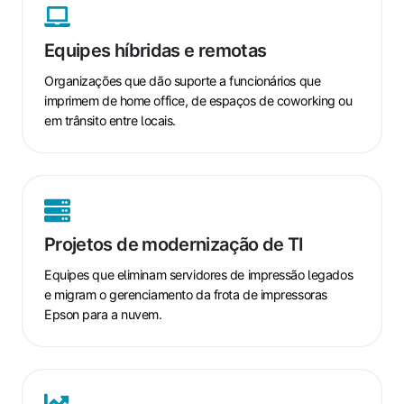
híbridas
e
Equipes híbridas e remotas
remotas
Organizações que dão suporte a funcionários que
imprimem de home office, de espaços de coworking ou
em trânsito entre locais.
Projetos
de
modernização
Projetos de modernização de TI
de
TI
Equipes que eliminam servidores de impressão legados
e migram o gerenciamento da frota de impressoras
Epson para a nuvem.
Ambientes
de