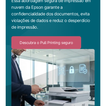
Essa abordagem segura de impressão em
nuvem da Epson garante a
confidencialidade dos documentos, evita
violações de dados e reduz o desperdício
de impressão.
Descubra o Pull Printing seguro
Click
to
Descubra
o
Pull
Printing
seguro