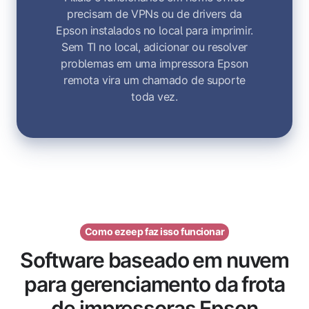
precisam de VPNs ou de drivers da
Epson instalados no local para imprimir.
Sem TI no local, adicionar ou resolver
problemas em uma impressora Epson
remota vira um chamado de suporte
toda vez.
Como ezeep faz isso funcionar
Software baseado em nuvem
para gerenciamento da frota
de impressoras Epson