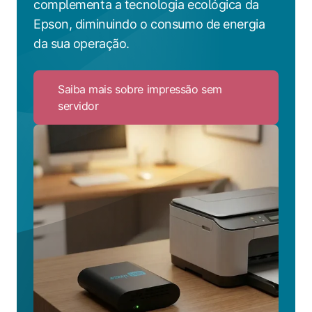
complementa a tecnologia ecológica da
Epson, diminuindo o consumo de energia
da sua operação.
Saiba mais sobre impressão sem
servidor
Click
to
Saiba
mais
sobre
impressão
sem
servidor