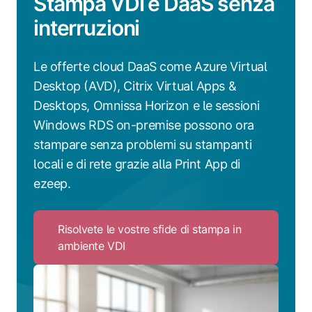
Stampa VDI e DaaS senza
interruzioni
Le offerte cloud DaaS come Azure Virtual
Desktop (AVD), Citrix Virtual Apps &
Desktops, Omnissa Horizon e le sessioni
Windows RDS on-premise possono ora
stampare senza problemi su stampanti
locali e di rete grazie alla Print App di
ezeep.
Risolvete le vostre sfide di stampa in
ambiente VDI
Click
to
Risolvete
le