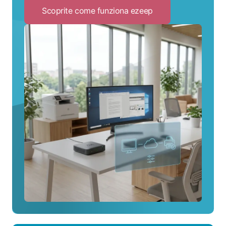
Scoprite come funziona ezeep
Click
to
Scoprite
come
funziona
ezeep