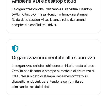
Ambienti VDI e desktop cloud
desktop
cloud
Le organizzazioni che utilizzano Azure Virtual Desktop
(AVD), Citrix o Omnissa Horizon offrono una stampa
fluida dalle sessioni virtuali, senza reindirizzamenti
complessi o conflitti tra i driver.
Organizzazioni
orientate
alla
Organizzazioni orientate alla sicurezza
sicurezza
Le organizzazioni che richiedono architetture stateless e
Zero Trust allineano la stampa al modello di sicurezza di
IGEL. Nessun dato di stampa viene memorizzato sui
dispositivi endpoint, garantendo la conformità ed
eliminando i residui di dati.