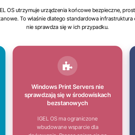
EL OS utrzymuje urządzenia końcowe bezpieczne, prost
tanowe. To właśnie dlatego standardowa infrastruktura 
nie sprawdza się w ich przypadku.
Windows Print Servers nie
sprawdzają się w środowiskach
bezstanowych
IGEL OS ma ograniczone
wbudowane wsparcie dla