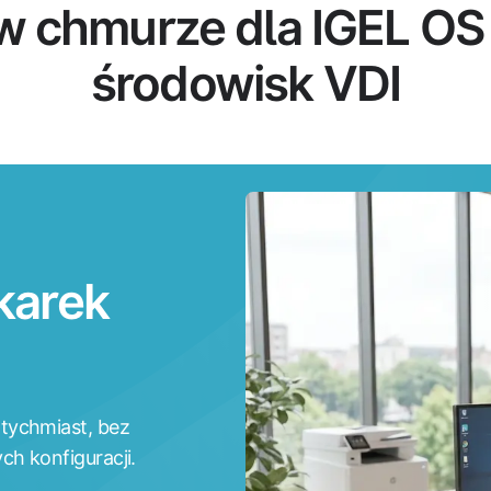
w chmurze dla IGEL OS 
środowisk VDI
karek
tychmiast, bez
ch konfiguracji.