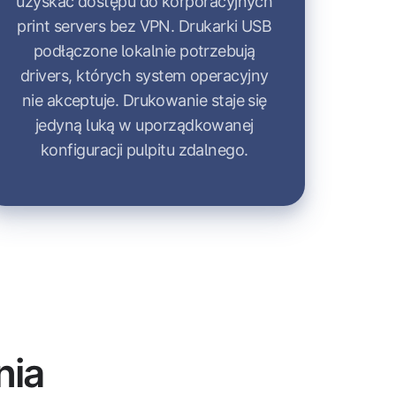
uzyskać dostępu do korporacyjnych
print servers bez VPN. Drukarki USB
podłączone lokalnie potrzebują
drivers, których system operacyjny
nie akceptuje. Drukowanie staje się
jedyną luką w uporządkowanej
konfiguracji pulpitu zdalnego.
nia