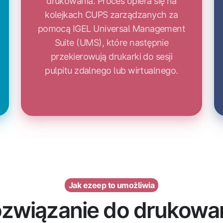
drukowania. Proces opiera się na
kolejkach CUPS zarządzanych za
pomocą IGEL Universal Management
Suite (UMS), które następnie
przekierowują drukarki do sesji
pulpitu zdalnego lub wirtualnego.
Jak ezeep to umożliwia
związanie do drukowa