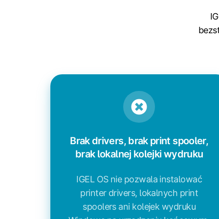
IG
bezs
Brak drivers, brak print spooler,
brak lokalnej kolejki wydruku
IGEL OS nie pozwala instalować
printer drivers, lokalnych print
spoolers ani kolejek wydruku