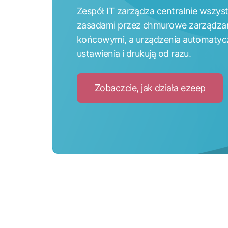
Zespół IT zarządza centralnie wszyst
zasadami przez chmurowe zarządzan
końcowymi, a urządzenia automatyc
ustawienia i drukują od razu.
Zobaczcie, jak działa ezeep
Click
to
Zobac
jak
dział
ezee