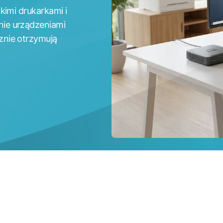
kimi drukarkami i
ie urządzeniami
znie otrzymują
zcie,
a
p