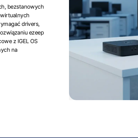
ych, bezstanowych
wirtualnych
wymagać drivers,
 rozwiązaniu ezeep
cowe z IGEL OS
nych na