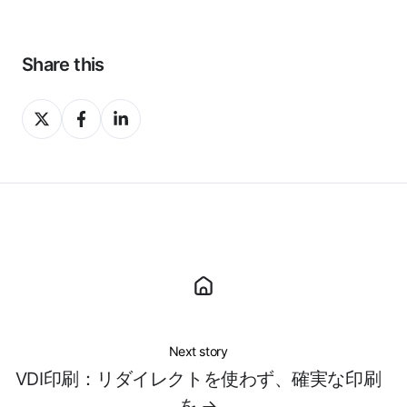
Share this
Share
Share
Share
on
on
on
X
Facebook
LinkedIn
Next story
VDI印刷：リダイレクトを使わず、確実な印刷
を →