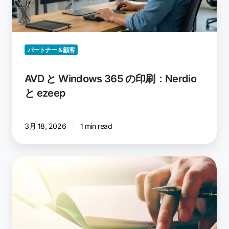
Nerdio
と
ezeep
パートナー＆顧客
AVD と Windows 365 の印刷：Nerdio
と ezeep
3月 18, 2026
1 min read
印
刷
管
理
の
隠