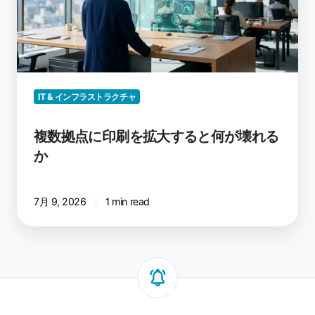
印
刷
を
拡
大
す
IT & インフラストラクチャ
る
と
複数拠点に印刷を拡大すると何が壊れる
何
か
が
壊
れ
7月 9, 2026
1 min read
る
か