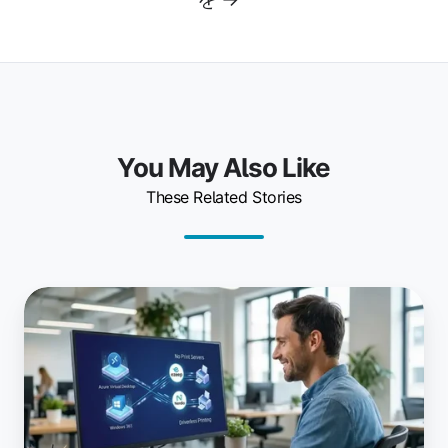
You May Also Like
These Related Stories
AVD
と
Windows
365
の
印
刷：