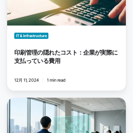
れ
た
コ
ス
ト：
IT & Infrastructure
企
業
印刷管理の隠れたコスト：企業が実際に
が
支払っている費用
実
際
に
12月 11, 2024
1 min read
支
払
っ
複
て
数
い
拠
る
点
費
に
用