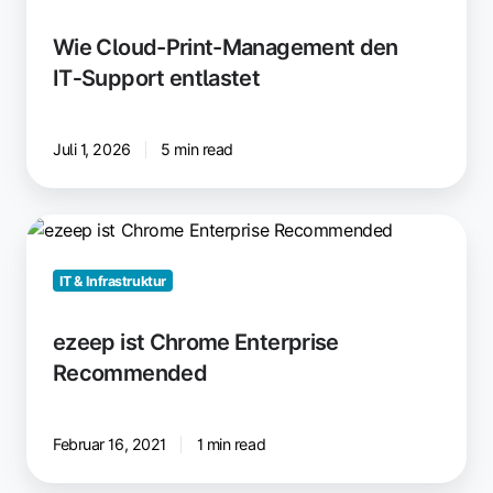
Wie Cloud-Print-Management den
IT‑Support entlastet
Juli 1, 2026
5 min read
ezeep
ist
Chrome
IT & Infrastruktur
Enterprise
Recommended
ezeep ist Chrome Enterprise
Recommended
Februar 16, 2021
1 min read