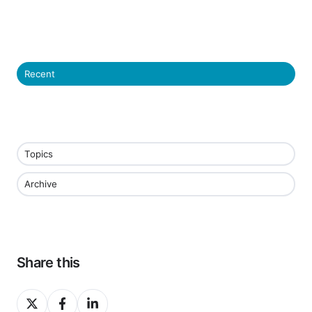
Recent
Topics
Archive
Share this
Share
Share
Share