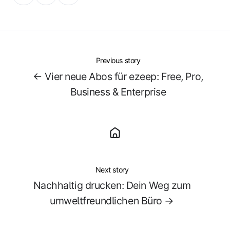
on
on
on
X
Facebook
LinkedIn
Previous story
← Vier neue Abos für ezeep: Free, Pro,
Business & Enterprise
Next story
Nachhaltig drucken: Dein Weg zum
umweltfreundlichen Büro →