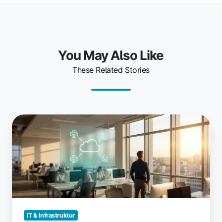
You May Also Like
These Related Stories
Wie
Cloud-
Print-
Management
den
IT‑Support
entlastet
IT & Infrastruktur