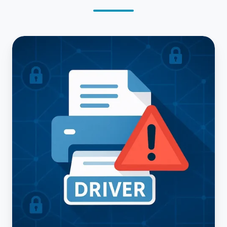
エ
プ
ソ
ン
製
プ
リ
ン
タ
ー
ド
ラ
イ
バ
ー
の