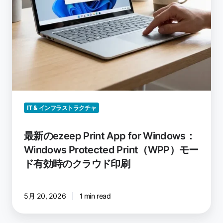
Protected
Print（WPP）
モ
ー
ド
有
効
時
の
IT & インフラストラクチャ
ク
ラ
最新のezeep Print App for Windows：
ウ
ド
Windows Protected Print（WPP）モー
印
ド有効時のクラウド印刷
刷
5月 20, 2026
1 min read