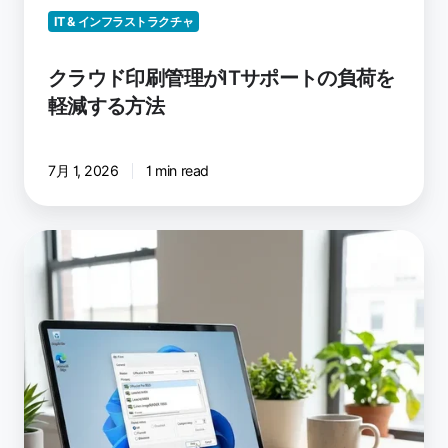
が
IT & インフラストラクチャ
IT
サ
クラウド印刷管理がITサポートの負荷を
ポ
軽減する方法
ー
ト
の
7月 1, 2026
1 min read
負
荷
を
最
軽
新
減
の
す
ezeep
る
Print
方
App
法
for
Windows：
Windows