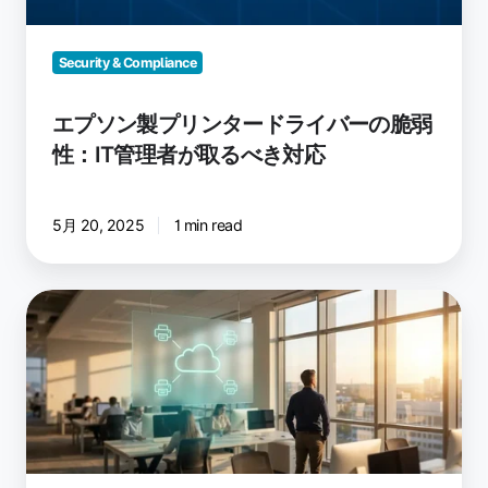
脆
弱
Security & Compliance
性：
IT
エプソン製プリンタードライバーの脆弱
管
理
性：IT管理者が取るべき対応
者
が
5月 20, 2025
1 min read
取
る
べ
ク
き
ラ
対
ウ
応
ド
印
刷
管
理