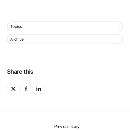
Topics
Archive
Share this
Share
Share
Share
on
on
on
X
Facebook
LinkedIn
Previous story